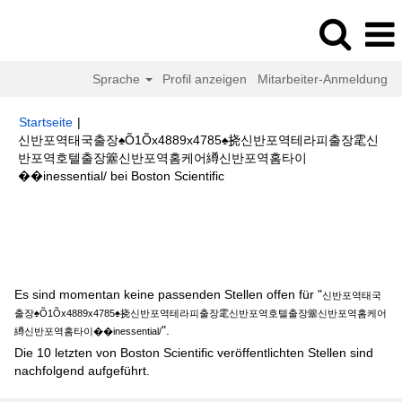
Sprache
Profil anzeigen
Mitarbeiter-Anmeldung
Startseite
|
신반포역태국출장♠Õ1Õx4889x4785♠挠신반포역테라피출장雮신
반포역호텔출장簺신반포역홈케어繜신반포역홈타이
(aktuelle
��inessential/ bei Boston Scientific
Seite)
Suchergebnisse für
"신반포역태국출장♠Õ1Õx4889x4785♠挠신반포
역테라피출장雮신반포역호텔출장簺신반포역홈케어繜신반포역홈타이
��inessential/".
Es sind momentan keine passenden Stellen offen für "
신반포역태국
출장♠Õ1Õx4889x4785♠挠신반포역테라피출장雮신반포역호텔출장簺신반포역홈케어
".
繜신반포역홈타이��inessential/
Die 10 letzten von Boston Scientific veröffentlichten Stellen sind
nachfolgend aufgeführt.