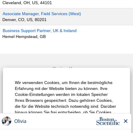
Cleveland, OH, US, 44101
Associate Manager, Field Services (West)
Denver, CO, US, 80201
Business Support Partner, UK & Ireland
Hemel Hempstead, GB
Karriere Home
Top Job Suche
Wir verwenden Cookies, um Ihnen die bestmögliche
Erfahrung mit der Website bieten zu können. Ihre
Alle Jobs / Stellen anzeigen
Cookie-Einstellungen werden im lokalen Speicher
Ihres Browsers gespeichert. Dazu gehören Cookies,
Datenschutzrichtlinie
die für die Website technisch notwendig sind. Darüber
hinaus können Sie frei entscheiden, ob Sie Cookies
Nutzungsbedingungen
akzeptieren, und dies jederzeit ändern. Sie können
auch Cookies zur Verbesserung der Website-Leistung
Urheberrecht
sowie Cookies zum Anzeigen von Inhalten, die auf Ihre