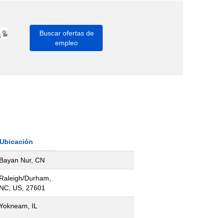
Ubicación
Bayan Nur, CN
Raleigh/Durham,
NC, US, 27601
Yokneam, IL