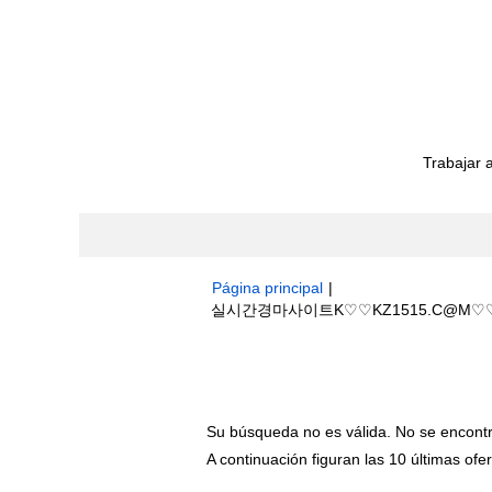
Trabajar 
Página principal
|
실시간경마사이트K♡♡KZ1515.C@M♡♡
Resultados de búsqueda de
"실
+결과".
Su búsqueda no es válida. No se encont
A continuación figuran las 10 últimas ofer