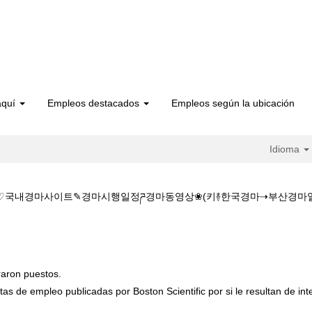
aquí
Empleos destacados
Empleos según la ubicación
Idioma
국내경마사이트✎경마시행일정ཌ경마동영상❀(키࿈한국경마⇢부산경마일정༽일본경마+
시간경마사이트K♡♡KZ1515.C@M♡♡국내경마사이트✎경마시행일정ཌ경마
raron puestos.
tas de empleo publicadas por Boston Scientific por si le resultan de int