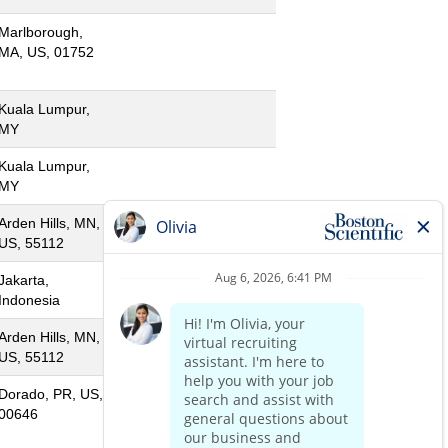
Marlborough,
MA, US, 01752
Kuala Lumpur,
MY
Kuala Lumpur,
MY
Arden Hills, MN,
US, 55112
Jakarta,
Indonesia
Arden Hills, MN,
US, 55112
Dorado, PR, US,
00646