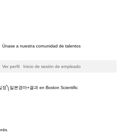
Únase a nuestra comunidad de talentos
Ver perfil
Inicio de sesión de empleado
(página
결과 en Boston Scientific
actual)
동영상❀(키࿈한국경마⇢부산경마일정༽일본경마
erés.