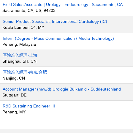
Field Sales Associate | Urology - Endourology | Sacramento, CA
Sacramento, CA, US, 94203
Senior Product Specialist, Interventional Cardiology (IC)
Kuala Lumpur, 14, MY
Intern (Degree - Mass Communication / Media Technology)
Penang, Malaysia
医院准入经理-上海
Shanghai, SH, CN
医院准入经理-南京/合肥
Nanjing, CN
Account Manager (m/w/d) Urologie Bulkamid - Süddeutschland
Stuttgart, DE
R&D Sustaining Engineer III
Penang, MY