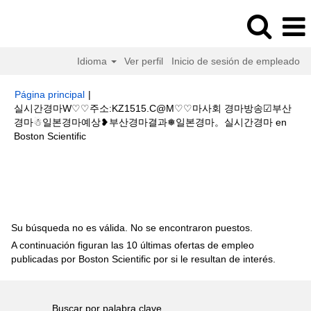
Idioma
Ver perfil
Inicio de sesión de empleado
Página principal
|
실시간경마W♡♡주소:KZ1515.C@M♡♡마사회 경마방송☑부산
경마☃일본경마예상❥부산경마결과❅일본경마。실시간경마 en
(página
Boston Scientific
actual)
Resultados de búsqueda de
"실시간경마W♡♡주
소:KZ1515.C@M♡♡마사회 경마방송☑부산경마☃일본경마예상❥부산경마결
과❅일본경마。실시간경마".
Su búsqueda no es válida. No se encontraron puestos.
A continuación figuran las 10 últimas ofertas de empleo
publicadas por Boston Scientific por si le resultan de interés.
Buscar por palabra clave