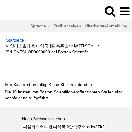
Sprache
Profil anzeigen
Mitarbeiter-Anmeldung
Startseite
|
씨알리스효과 캔디약국 §단축주소bit.ly/2Tk9GYL 카
(aktuelle
톡:LOVESHOP0000000 bei Boston Scientific
Seite)
Suchergebnisse für
"씨알리스효과 캔디약국 §단축주소
bit.ly/2Tk9GYL 카톡:LOVESHOP0000000".
Ihre Suche ist ungültig. Keine Stellen gefunden.
Die 10 letzten von Boston Scientific veröffentlichten Stellen sind
nachfolgend aufgeführt.
Nach Stichwort suchen