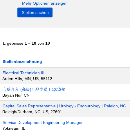
Mehr Optionen anzeigen
Ergebnisse
1 – 10
von
10
Stellenbezeichnung
Electrical Technician III
Arden Hills, MN, US, 55112
心脏介入-(高级)产品专员-巴彦淖尔
Bayan Nur, CN
Capital Sales Representative | Urology - Endourology | Raleigh, NC
Raleigh/Durham, NC, US, 27601
Service Development Engineering Manager
Yokneam, IL