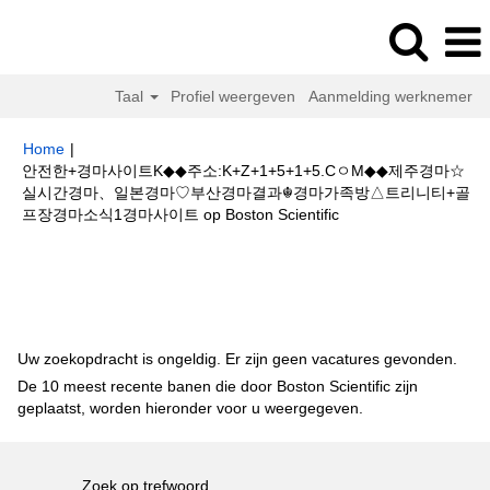
Taal
Profiel weergeven
Aanmelding werknemer
Home
|
안전한+경마사이트K◆◆주소:K+Z+1+5+1+5.CㅇM◆◆제주경마☆
실시간경마、일본경마♡부산경마결과☬경마가족방△트리니티+골
(huidige
프장경마소식1경마사이트 op Boston Scientific
pagina)
Zoekresultaten voor
"안전한+경마사이트K◆◆주
소:K+Z+1+5+1+5.CㅇM◆◆제주경마☆실시간경마、일본경마♡부산경마결과
☬경마가족방△트리니티+골프장경마소식1경마사이트".
Uw zoekopdracht is ongeldig. Er zijn geen vacatures gevonden.
De 10 meest recente banen die door Boston Scientific zijn
geplaatst, worden hieronder voor u weergegeven.
Zoek op trefwoord