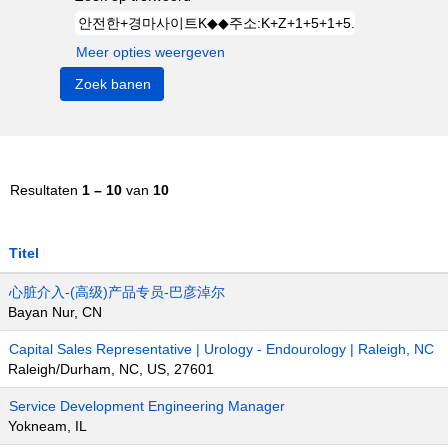
Meer opties weergeven
Resultaten
1 – 10
van
10
Titel
心脏介入-(高级)产品专员-巴彦淖尔
Bayan Nur, CN
Capital Sales Representative | Urology - Endourology | Raleigh, NC
Raleigh/Durham, NC, US, 27601
Service Development Engineering Manager
Yokneam, IL