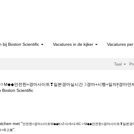
 bij Boston Scientific
Vacatures in de kijker
Vacatures per 
Taal
Pr
1+5CㅇM◆◆안전한+경마사이트❣일본경마실시간☽경마+시행+일자༈경
(huidige
n Scientific
pagina)
이트W◆◆K+Z+1+5+1+5CㅇM◆◆안전한+경마사이트❣일본경마실시간☽
고봉".
atchen met "
안전한+경마사이트W◆◆K+Z+1+5+1+5CㅇM◆◆안전한+경마사이트❣
".
마+최고봉