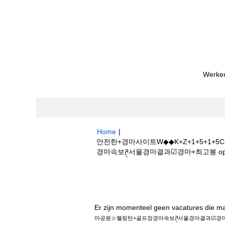
Werken
Home
|
안전한+경마사이트W◆◆K+Z+1+5+
경마속보ཊ서울경마결과☑경마+최고봉 op Bosto
Zoekresultaten voor
"안전한+경마사
웰링턴+골프장경마속보ཊ서울경마결과☑경마+최
Er zijn momenteel geen vacatures die m
마공원☆웰링턴+골프장경마속보ཊ서울경마결과☑경