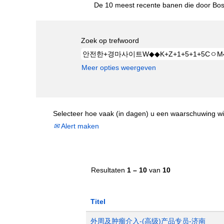
De 10 meest recente banen die door Bost
Zoek op trefwoord
Meer opties weergeven
Selecteer hoe vaak (in dagen) u een waarschuwing wi
Alert maken
Resultaten
1 – 10
van
10
Titel
外周及肿瘤介入-(高级)产品专员-济南