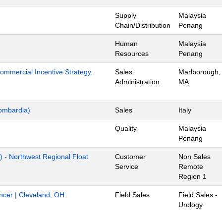
Supply
Malaysia
Chain/Distribution
Penang
Human
Malaysia
Resources
Penang
mmercial Incentive Strategy,
Sales
Marlborough,
Administration
MA
ombardia)
Sales
Italy
Quality
Malaysia
Penang
) - Northwest Regional Float
Customer
Non Sales
Service
Remote
Region 1
ancer | Cleveland, OH
Field Sales
Field Sales -
Urology