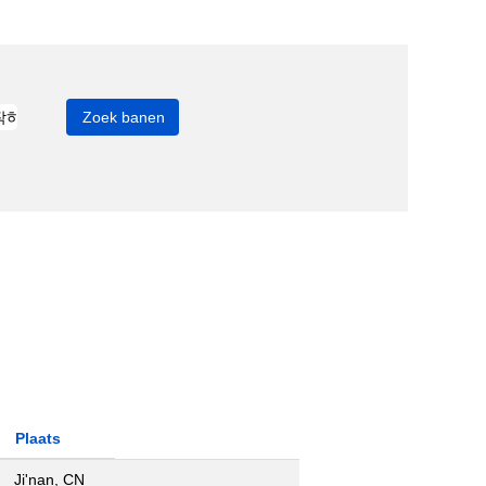
Plaats
Ji'nan, CN