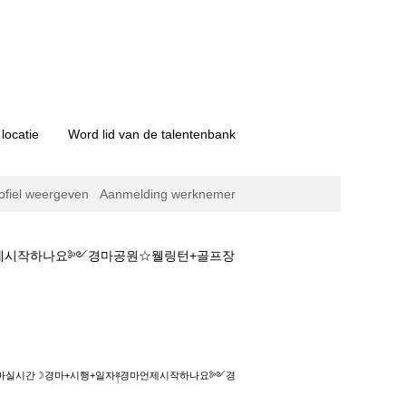
locatie
Word lid van de talentenbank
ofiel weergeven
Aanmelding werknemer
마언제시작하나요༻경마공원☆웰링턴+골프장
경마+시행+일자༈경마언제시작하나요༻경마공원☆
일본경마실시간☽경마+시행+일자༈경마언제시작하나요༻경