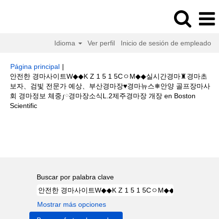
Idioma
Ver perfil
Inicio de sesión de empleado
Página principal
|
안전한 경마사이트W◆◆K Z 1 5 1 5CㅇM◆◆실시간경마♜경마초
보자、검빛 전문가 예상、부산경마장♥경마뉴스❄안양 골프장마사
회 경마정보 체중༿경마장소식L.2제주경마장 개장 en Boston
(página
Scientific
actual)
Resultados de búsqueda de
"안전한 경마사이트W◆◆K Z 1 5 1
5CㅇM◆◆실시간경마♜경마초보자、검빛 전문가 예상、부산경마장♥경마뉴
스❄안양 골프장마사회 경마정보 체중༿경마장소식L.2제주경마장 개장".
Buscar por palabra clave
Mostrar más opciones