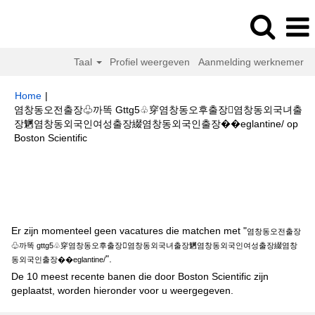
Taal
Profiel weergeven
Aanmelding werknemer
Home
|
염창동오전출장♧까똑 Gttg5♧穿염창동오후출장염창동외국녀출
장䰣염창동외국인여성출장綴염창동외국인출장��eglantine/ op
(huidige
Boston Scientific
pagina)
Zoekresultaten voor
"염창동오전출장♧까똑 gttg5♧穿염창동오후출
장염창동외국녀출장䰣염창동외국인여성출장綴염창동외국인출장
��eglantine/".
Er zijn momenteel geen vacatures die matchen met "
염창동오전출장
♧까똑 gttg5♧穿염창동오후출장염창동외국녀출장䰣염창동외국인여성출장綴염창
".
동외국인출장��eglantine/
De 10 meest recente banen die door Boston Scientific zijn
geplaatst, worden hieronder voor u weergegeven.