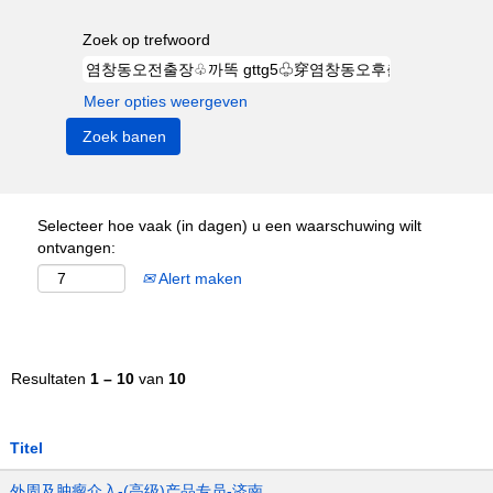
Zoek op trefwoord
Meer opties weergeven
Selecteer hoe vaak (in dagen) u een waarschuwing wilt
ontvangen:
Alert maken
Resultaten
1 – 10
van
10
Titel
外周及肿瘤介入-(高级)产品专员-济南