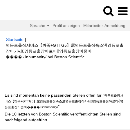
Sprache
Profil anzeigen
Mitarbeiter-Anmeldung
Startseite
|
영등포출장서비스【까똑+GTTG5】䋀영등포출장숙소㳞영등포출
장아가씨영등포출장아로마ṏ영등포출장아줌마
(aktuelle
����‍♀️inhumanity/ bei Boston Scientific
Seite)
Suchergebnisse für
"영등포출장서비스【까똑+GTTG5】䋀영등포
출장숙소㳞영등포출장아가씨영등포출장아로마ṏ영등포출장아줌마
����‍♀️inhumanity/".
Es sind momentan keine passenden Stellen offen für "
영등포출장서
비스【까똑+GTTG5】䋀영등포출장숙소㳞영등포출장아가씨영등포출장아로마ṏ영
".
등포출장아줌마����‍♀️inhumanity/
Die 10 letzten von Boston Scientific veröffentlichten Stellen sind
nachfolgend aufgeführt.