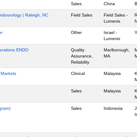
Sales
China
B
Endourology | Raleigh, NC
Field Sales
Field Sales -
R
Lumenis
N
er
Other
Israel -
Y
Lumenis
Operations ENDO
Quality
Marlborough,
M
Assurance,
MA
M
Reliability
h Markets
Clinical
Malaysia
K
Sales
Malaysia
K
ogram)
Sales
Indonesia
J
I