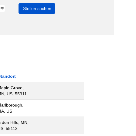
Standort
aple Grove,
N, US, 55311
arlborough,
A, US
rden Hills, MN,
S, 55112