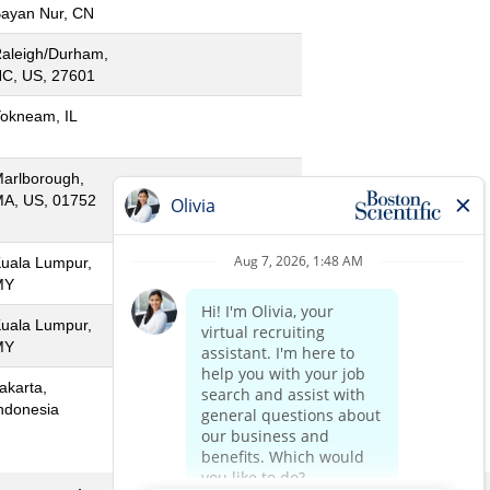
ayan Nur, CN
aleigh/Durham,
C, US, 27601
okneam, IL
arlborough,
A, US, 01752
uala Lumpur,
MY
uala Lumpur,
MY
akarta,
ndonesia