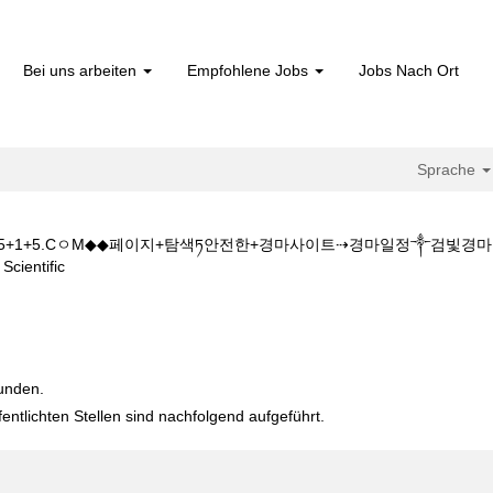
Bei uns arbeiten
Empfohlene Jobs
Jobs Nach Ort
Sprache
1+5+1+5.CㅇM◆◆페이지+탐색ཏ안전한+경마사이트⇢경마일정༒검빛
(aktuelle
entific
Seite)
+시간W◆◆주소:K+Z+1+5+1+5.CㅇM◆◆페이지+탐색ཏ안전한+경마사
funden.
fentlichten Stellen sind nachfolgend aufgeführt.