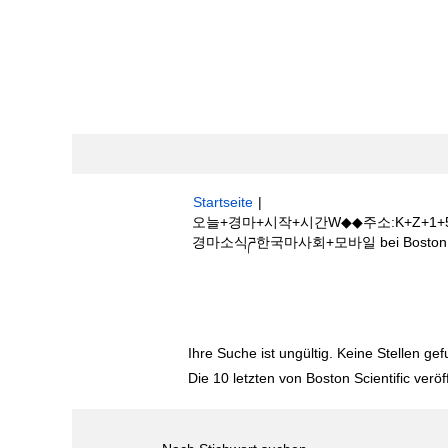
Startseite
|
오늘+경마+시작+시간W◆◆주소:K+Z+
경마소식ཌ한국마사회+모바일 bei Boston Sci
Suchergebnisse für
"오늘+경마+시작
링턴+골프장경마소식ཌ한국마사회+모바일".
Ihre Suche ist ungültig. Keine Stellen ge
Die 10 letzten von Boston Scientific veröf