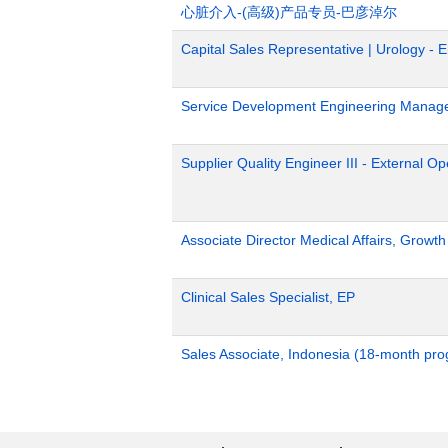
心脏介入-(高级)产品专员-巴彦淖尔
Capital Sales Representative | Urology - 
Service Development Engineering Manag
Supplier Quality Engineer III - External 
Associate Director Medical Affairs, Growt
Clinical Sales Specialist, EP
Sales Associate, Indonesia (18-month pr