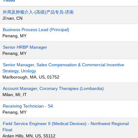
Título
外周及肿瘤介入-(高级)产品专员-济南
Ji'nan, CN
Business Process Lead (Principal)
Penang, MY
Senior HRBP Manager
Penang, MY
Senior Manager, Sales Compensation & Commercial Incentive
Strategy, Urology
Marlborough, MA, US, 01752
Account Manager, Coronary Therapies (Lombardia)
Milan, MI, IT
Receiving Technician - S4
Penang, MY
Field Service Engineer II (Medical Devices) - Northwest Regional
Float
Arden Hills, MN, US, 55112