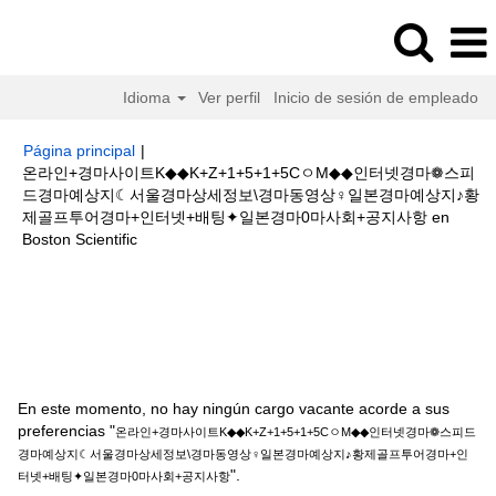
Idioma
Ver perfil
Inicio de sesión de empleado
Página principal
|
온라인+경마사이트K◆◆K+Z+1+5+1+5CㅇM◆◆인터넷경마❁스피
드경마예상지☾서울경마상세정보\경마동영상♀일본경마예상지♪황
제골프투어경마+인터넷+배팅✦일본경마0마사회+공지사항 en
(página
Boston Scientific
actual)
Resultados de búsqueda de
"온라인+경마사이트
K◆◆K+Z+1+5+1+5CㅇM◆◆인터넷경마❁스피드경마예상지☾서울경마상세
정보\경마동영상♀일본경마예상지♪황제골프투어경마+인터넷+배팅✦일본경
마0마사회+공지사항".
En este momento, no hay ningún cargo vacante acorde a sus
preferencias "
온라인+경마사이트K◆◆K+Z+1+5+1+5CㅇM◆◆인터넷경마❁스피드
경마예상지☾서울경마상세정보\경마동영상♀일본경마예상지♪황제골프투어경마+인
".
터넷+배팅✦일본경마0마사회+공지사항