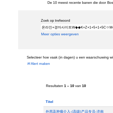
De 10 meest recente banen die door Bost
Zoek op trefwoord
Meer opties weergeven
Selecteer hoe vaak (in dagen) u een waarschuwing wi
Alert maken
Resultaten
1 – 10
van
10
Titel
外周及肿瘤介入-(高级)产品专员-济南