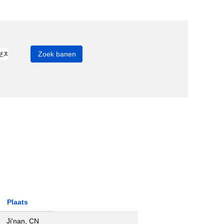
Plaats
Ji'nan, CN