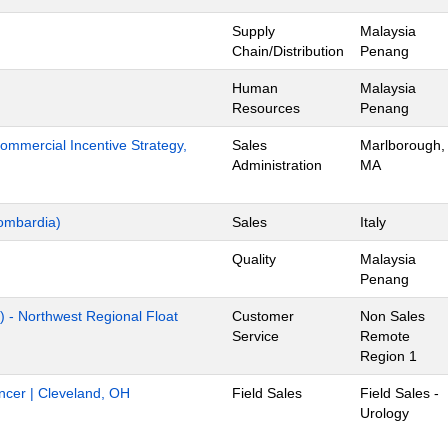
Supply
Malaysia
Chain/Distribution
Penang
Human
Malaysia
Resources
Penang
mmercial Incentive Strategy,
Sales
Marlborough,
Administration
MA
ombardia)
Sales
Italy
Quality
Malaysia
Penang
) - Northwest Regional Float
Customer
Non Sales
Service
Remote
Region 1
ancer | Cleveland, OH
Field Sales
Field Sales -
Urology