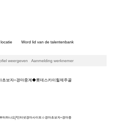
locatie
Word lid van de talentenbank
ofiel weergeven
Aanmelding werknemer
☆경마초보자÷경마중계◆롯데스카이힐제주골
ཌ인터넷경마사이트☆경마초보자÷경마중계◆롯데스
마언제부터하나요ཌ인터넷경마사이트☆경마초보자÷경마중