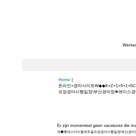
Werken
Home
|
온라인+경마사이트W◆◆K+Z+1+5+
프장경마시행일정\부산경마장❅에이스경마총판 op
Zoekresultaten voor
"온라인+경마사
카이힐제주골프장경마시행일정\부산경마장❅에
Er zijn momenteel geen vacatures die m
계◆롯데스카이힐제주골프장경마시행일정\부산경마