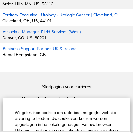
Arden Hills, MN, US, 55112
Territory Executive | Urology - Urologic Cancer | Cleveland, OH
Cleveland, OH, US, 44101
Associate Manager, Field Services (West)
Denver, CO, US, 80201
Business Support Partner, UK & Ireland
Hemel Hempstead, GB
Startpagina voor carrières
Meestgebruikte zoekopdrachten naar vacatures
Alle vacatures weergeven
Wij gebruiken cookies om u de best mogelijke website-
ervaring te bieden. Uw cookievoorkeuren worden
Privacybeleid
opgeslagen in het lokale geheugen van uw browser.
Dit omvat cookies die noodzakelijk zijn voor de werking