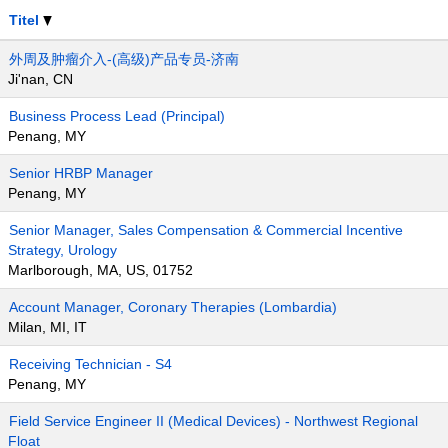
Titel
外周及肿瘤介入-(高级)产品专员-济南
Ji'nan, CN
Business Process Lead (Principal)
Penang, MY
Senior HRBP Manager
Penang, MY
Senior Manager, Sales Compensation & Commercial Incentive
Strategy, Urology
Marlborough, MA, US, 01752
Account Manager, Coronary Therapies (Lombardia)
Milan, MI, IT
Receiving Technician - S4
Penang, MY
Field Service Engineer II (Medical Devices) - Northwest Regional
Float