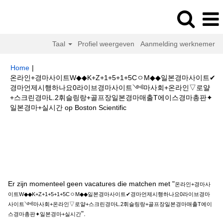
Taal
Profiel weergeven
Aanmelding werknemer
Home
|
온라인+경마사이트W◆◆K+Z+1+5+1+5CㅇM◆◆일본경마사이트✔
경마언제시행하나요0라이브경마사이트༺마사회+온라인▽로얄
+스크린경마L.2휘슬링랑+골프장일본경마매출T에이스경마총판✦
(huidige
일본경마+실시간 op Boston Scientific
pagina)
Zoekresultaten voor
"온라인+경마사이트W◆◆K+Z+1+5+1+5Cㅇ
M◆◆일본경마사이트✔경마언제시행하나요0라이브경마사이트༺마사회+온
라인▽로얄+스크린경마L.2휘슬링랑+골프장일본경마매출T에이스경마총판✦
일본경마+실시간".
Er zijn momenteel geen vacatures die matchen met "
온라인+경마사
이트W◆◆K+Z+1+5+1+5CㅇM◆◆일본경마사이트✔경마언제시행하나요0라이브경마
사이트༺마사회+온라인▽로얄+스크린경마L.2휘슬링랑+골프장일본경마매출T에이
".
스경마총판✦일본경마+실시간