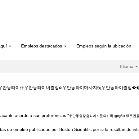
aquí
Empleos destacados
Empleos según la ubicación
Idioma
동타이什우만동타이녀출장ώ우만동타이마사지杬우만동타이출장��gemmology/ 
만동출장홈타이♬문의카톡+gttg5♬楌우만동타이什우만동타이녀출장ώ우만동타이마
acante acorde a sus preferencias "
우만동출장홈타이♬문의카톡+gttg5♬楌우
tas de empleo publicadas por Boston Scientific por si le resultan de int