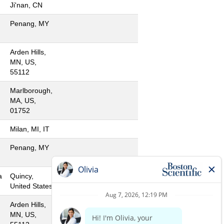
Ji'nan, CN
Penang, MY
Arden Hills,
MN, US,
55112
Marlborough,
MA, US,
01752
Milan, MI, IT
Penang, MY
a
Quincy,
United States
Arden Hills,
MN, US,