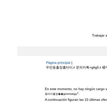
Trabajar 
Página principal
|
우만동출장홈타이♬문의카톡+gttg5♬楌우만
Resultados de búsqueda de
"우
En este momento, no hay ningún cargo v
".
동타이출장��gemmology/
A continuación figuran las 10 últimas ofer