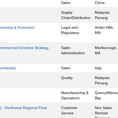
Sales
China
Supply
Malaysia
Chain/Distribution
Penang
dvertising & Promotion
Legal and
Arden Hills,
Regulatory
MN
mmercial Incentive Strategy,
Sales
Marlborough,
Administration
MA
ombardia)
Sales
Italy
Quality
Malaysia
Penang
Manufacturing &
Quincy/Marin
Operations
Bay
) - Northwest Regional Float
Customer
Non Sales
Service
Remote