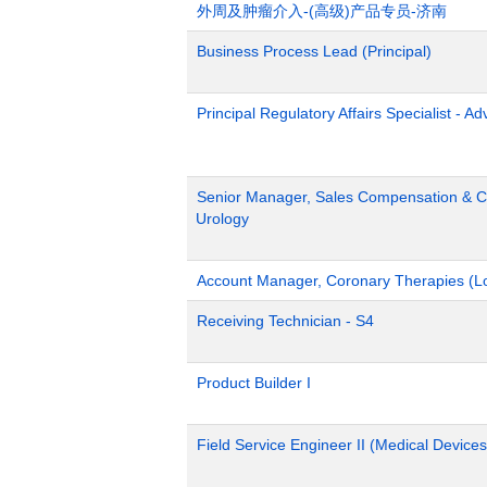
外周及肿瘤介入-(高级)产品专员-济南
Business Process Lead (Principal)
Principal Regulatory Affairs Specialist - A
Senior Manager, Sales Compensation & Co
Urology
Account Manager, Coronary Therapies (L
Receiving Technician - S4
Product Builder I
Field Service Engineer II (Medical Devices