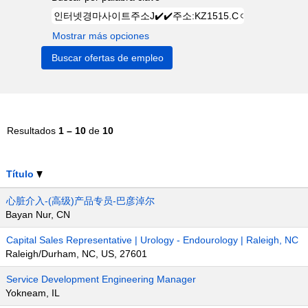
Mostrar más opciones
Resultados
1 – 10
de
10
Título
心脏介入-(高级)产品专员-巴彦淖尔
Bayan Nur, CN
Capital Sales Representative | Urology - Endourology | Raleigh, NC
Raleigh/Durham, NC, US, 27601
Service Development Engineering Manager
Yokneam, IL