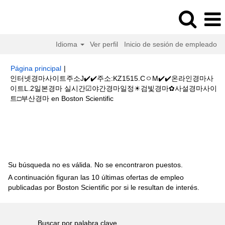
Idioma
Ver perfil
Inicio de sesión de empleado
Página principal
|
인터넷경마사이트주소J✔️✔️주소:KZ1515.CㅇM✔️✔️온라인경마사
이트L.2일본경마 실시간☑야간경마일정☀검빛경마✿사설경마사이
(página
트□부산경마 en Boston Scientific
actual)
Resultados de búsqueda de
"인터넷경마사이트주소J✔️✔️주
소:KZ1515.CㅇM✔️✔️온라인경마사이트L.2일본경마 실시간☑야간경마일정☀
검빛경마✿사설경마사이트□부산경마".
Su búsqueda no es válida. No se encontraron puestos.
A continuación figuran las 10 últimas ofertas de empleo
publicadas por Boston Scientific por si le resultan de interés.
Buscar por palabra clave