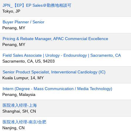
JPN_【EP】EP Sales＠勤務地相談可
Tokyo, JP
Buyer Planner / Senior
Penang, MY
Pricing & Rebate Manager, APAC Commercial Excellence
Penang, MY
Field Sales Associate | Urology - Endourology | Sacramento, CA
Sacramento, CA, US, 94203
Senior Product Specialist, Interventional Cardiology (IC)
Kuala Lumpur, 14, MY
Intern (Degree - Mass Communication / Media Technology)
Penang, Malaysia
医院准入经理-上海
Shanghai, SH, CN
医院准入经理-南京/合肥
Nanjing, CN