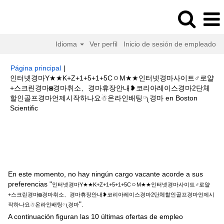
Idioma
Ver perfil
Inicio de sesión de empleado
Página principal
|
인터넷경마Y★★K+Z+1+5+1+5CㅇM★★인터넷경마사이트♂로얄
+스크린경마◙경마취소、경마휴장안내❥코리아레이스경마2단체
할인골프경마언제시작하나요☃온라인배팅༾경마 en Boston
(página
Scientific
actual)
Resultados de búsqueda de
"인터넷경마Y★★K+Z+1+5+1+5C
ㅇM★★인터넷경마사이트♂로얄+스크린경마◙경마취소、경마휴장안내❥코
리아레이스경마2단체할인골프경마언제시작하나요☃온라인배팅༾경마".
En este momento, no hay ningún cargo vacante acorde a sus
preferencias "
인터넷경마Y★★K+Z+1+5+1+5CㅇM★★인터넷경마사이트♂로얄
+스크린경마◙경마취소、경마휴장안내❥코리아레이스경마2단체할인골프경마언제시
".
작하나요☃온라인배팅༾경마
A continuación figuran las 10 últimas ofertas de empleo