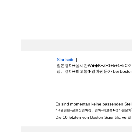
Startseite
|
일본경마+실시간W◆◆K+Z+1+5+1
장、경마+최고봉❥경마전문가 bei Boston Sc
Suchergebnisse für
"일본경마+실시간
+골프장경마장、경마+최고봉❥경마전문가".
Es sind momentan keine passenden Stelle
마1웰링턴+골프장경마장、경마+최고봉❥경마전문가
Die 10 letzten von Boston Scientific veröf