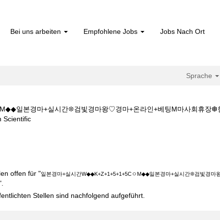
Bei uns arbeiten
Empfohlene Jobs
Jobs Nach Ort
Sprache
+5CㅇM◆◆일본경마+실시간❊검빛경마왕♡경마+온라인+베팅M마사회휴장
(aktuelle
ientific
Seite)
W◆◆K+Z+1+5+1+5CㅇM◆◆일본경마+실시간❊검빛경마왕♡경마+온라
n offen für "
일본경마+실시간W◆◆K+Z+1+5+1+5CㅇM◆◆일본경마+실시간❊검빛
".
fentlichten Stellen sind nachfolgend aufgeführt.