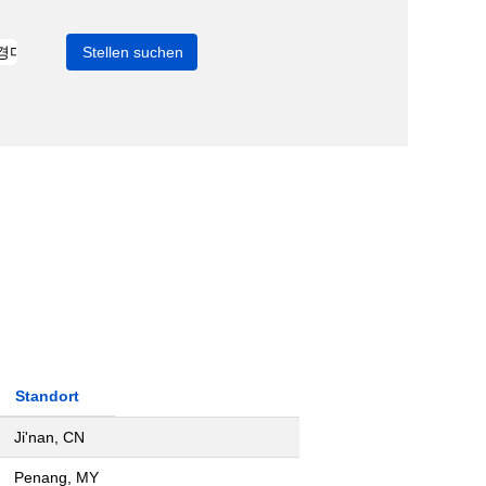
Standort
Ji'nan, CN
Penang, MY