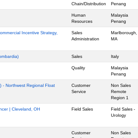
Chain/Distribution
Penang
Human
Malaysia
Resources
Penang
mmercial Incentive Strategy,
Sales
Marlborough,
Administration
MA
ombardia)
Sales
Italy
Quality
Malaysia
Penang
) - Northwest Regional Float
Customer
Non Sales
Service
Remote
Region 1
ancer | Cleveland, OH
Field Sales
Field Sales -
Urology
Customer
Non Sales