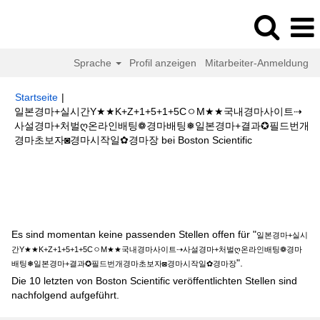
Sprache
Profil anzeigen
Mitarbeiter-Anmeldung
Startseite
|
일본경마+실시간Y★★K+Z+1+5+1+5CㅇM★★국내경마사이트⇢
사설경마+처벌ღ온라인배팅❁경마배팅❅일본경마+결과✪필드번개
(aktuelle
경마초보자◙경마시작일✿경마장 bei Boston Scientific
Seite)
Suchergebnisse für
"일본경마+실시간Y★★K+Z+1+5+1+5Cㅇ
M★★국내경마사이트⇢사설경마+처벌ღ온라인배팅❁경마배팅❅일본경마+결
과✪필드번개경마초보자◙경마시작일✿경마장".
Es sind momentan keine passenden Stellen offen für "
일본경마+실시
간Y★★K+Z+1+5+1+5CㅇM★★국내경마사이트⇢사설경마+처벌ღ온라인배팅❁경마
".
배팅❅일본경마+결과✪필드번개경마초보자◙경마시작일✿경마장
Die 10 letzten von Boston Scientific veröffentlichten Stellen sind
nachfolgend aufgeführt.