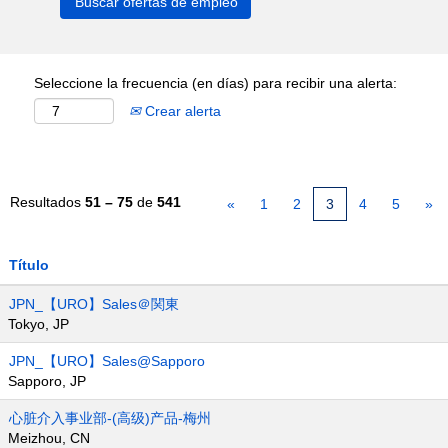
Seleccione la frecuencia (en días) para recibir una alerta:
Crear alerta
Resultados
51 – 75
de
541
«
1
2
3
4
5
»
Título
JPN_【URO】Sales＠関東
Tokyo, JP
JPN_【URO】Sales@Sapporo
Sapporo, JP
心脏介入事业部-(高级)产品-梅州
Meizhou, CN