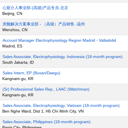
心脏介入事业部-(高级)产品专员-北京
Beijing, CN
房颤解决方案事业部 - （高级）产品销售 -温州
Wenzhou, CN
Account Manager Electrophysiology Region Madrid - Valladolid
Madrid, ES
Sales Associate, Electrophysiology, Indonesia (18-month program)
South Jakarta, ID
Sales Intern, EP (Busan/Daegu)
Kangnam-gu, KR
(Sr) Professional Sales Rep., LAAC (Watchman)
Kangnam-gu, KR
Sales Associate, Electrophysiology, Vietnam (18-month program)
Ben Nghe Ward, Dist 1, Hồ Chí Minh City, VN
Sales Associate, Philippines (18-month program)
Pasig City, Philippines