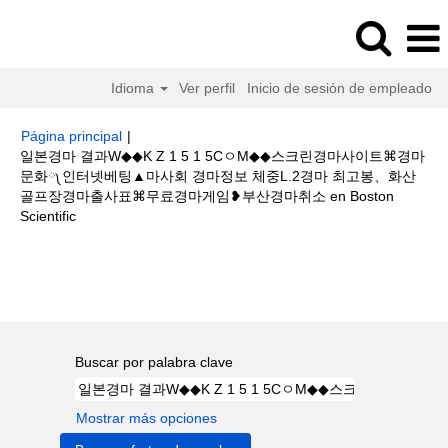
Idioma
Ver perfil
Inicio de sesión de empleado
Página principal
|
일본경마 결과W◆◆K Z 1 5 1 5CㅇM◆◆스크린경마사이트⌘경마
문화༾인터넷베팅▲마사회 경마정보 체중L.2경마 최고봉、화산
골프장경마출사표⌘무료경마게임❥부산경마취소 en Boston
(página
Scientific
actual)
Resultados de búsqueda de
"일본경마 결과W◆◆K Z 1 5 1 5C
ㅇM◆◆스크린경마사이트⌘경마문화༾인터넷베팅▲마사회 경마정보 체중L.2
경마 최고봉、화산 골프장경마출사표⌘무료경마게임❥부산경마취소".
Buscar por palabra clave
Mostrar más opciones