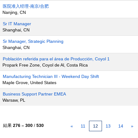
医院准入经理-南京/合肥
Nanjing, CN
Sr IT Manager
Shanghai, CN
Sr Manager, Strategic Planning
Shanghai, CN
Población referida para el área de Producción, Coyol 1
Propark Free Zone, Coyol de Al, Costa Rica
Manufacturing Technician III - Weekend Day Shift
Maple Grove, United States
Business Support Partner EMEA
Warsaw, PL
結果
276 – 300
/
530
«
11
12
13
14
»