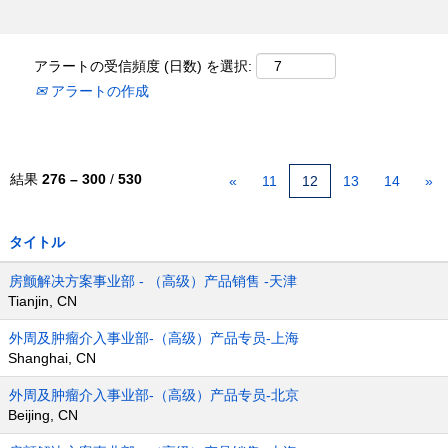
アラートの受信頻度 (日数) を選択:
アラートの作成
結果
276 – 300
/
530
«
11
12
13
14
»
タイトル
房颤解决方案事业部 - （高级）产品销售 -天津
Tianjin, CN
外周及肿瘤介入事业部-（高级）产品专员-上海
Shanghai, CN
外周及肿瘤介入事业部-（高级）产品专员-北京
Beijing, CN