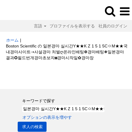
言語
プロファイルを表示する
社員のログイン
ホーム
|
Boston Scientific の 일본경마 실시간Y★★K Z 1 5 1 5CㅇM★★국
내경마사이트⇢사설경마 처벌ღ온라인배팅❁경마배팅❅일본경마
(現
결과✪필드번개경마초보자◙경마시작일✿경마장
在
の
検索結果:
"일본경마 실시간Y★★K Z 1 5 1 5CㅇM★★국내경마사이트⇢
ペ
사설경마 처벌ღ온라인배팅❁경마배팅❅일본경마 결과✪필드번개경마초보자
ー
◙경마시작일✿경마장".
ジ)
キーワードで探す
オプションの表示を増やす