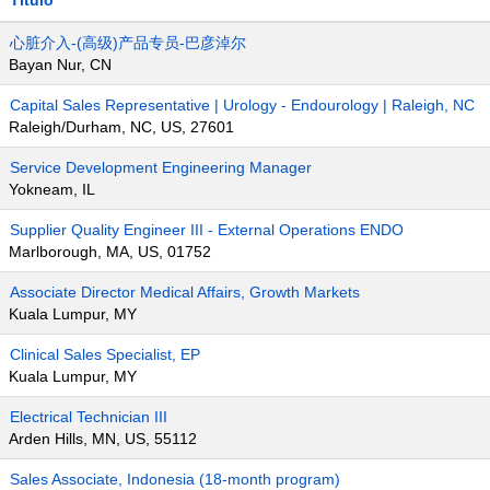
Título
心脏介入-(高级)产品专员-巴彦淖尔
Bayan Nur, CN
Capital Sales Representative | Urology - Endourology | Raleigh, NC
Raleigh/Durham, NC, US, 27601
Service Development Engineering Manager
Yokneam, IL
Supplier Quality Engineer III - External Operations ENDO
Marlborough, MA, US, 01752
Associate Director Medical Affairs, Growth Markets
Kuala Lumpur, MY
Clinical Sales Specialist, EP
Kuala Lumpur, MY
Electrical Technician III
Arden Hills, MN, US, 55112
Sales Associate, Indonesia (18-month program)