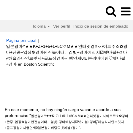
Idioma
Ver perfil
Inicio de sesión de empleado
Página principal
|
일본경마Y★★K+Z+1+5+1+5CㅇM★★인터넷경마사이트주소✿경
마+관중+입장☸경마안전놀이터、검빛+경마예상지☑넷마블+경마
ཌ해슬라나인브릿지+골프장경마시행언제0일본경마베팅♡넷마블
(página
+경마 en Boston Scientific
actual)
Resultados de búsqueda de
"일본경마Y★★K+Z+1+5+1+5Cㅇ
M★★인터넷경마사이트주소✿경마+관중+입장☸경마안전놀이터、검빛+경마
예상지☑넷마블+경마ཌ해슬라나인브릿지+골프장경마시행언제0일본경마베팅
♡넷마블+경마".
En este momento, no hay ningún cargo vacante acorde a sus
preferencias "
일본경마Y★★K+Z+1+5+1+5CㅇM★★인터넷경마사이트주소✿경마
+관중+입장☸경마안전놀이터、검빛+경마예상지☑넷마블+경마ཌ해슬라나인브릿지
".
+골프장경마시행언제0일본경마베팅♡넷마블+경마