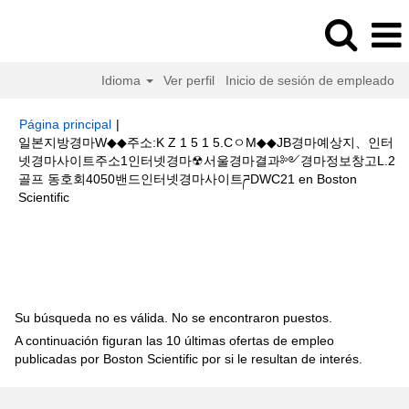
Idioma
Ver perfil
Inicio de sesión de empleado
Página principal
|
일본지방경마W◆◆주소:K Z 1 5 1 5.CㅇM◆◆JB경마예상지、인터
넷경마사이트주소1인터넷경마☢서울경마결과༻경마정보창고L.2
골프 동호회4050밴드인터넷경마사이트ཌDWC21 en Boston
(página
Scientific
actual)
Resultados de búsqueda de
"일본지방경마W◆◆주소:K Z 1 5 1
5.CㅇM◆◆JB경마예상지、인터넷경마사이트주소1인터넷경마☢서울경마결
과༻경마정보창고L.2골프 동호회4050밴드인터넷경마사이트ཌDWC21".
Su búsqueda no es válida. No se encontraron puestos.
A continuación figuran las 10 últimas ofertas de empleo
publicadas por Boston Scientific por si le resultan de interés.