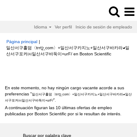
Idioma
Ver perfil
Inicio de sesión de empleado
Página principal
|
일산서구홀덤〈trrtշ‸com〉+일산서구카지노+일산서구바카라◕일
(página
산서구포커㉂일산서구바둑이+urF/ en Boston Scientific
actual)
Resultados de búsqueda de
"일산서구홀덤〈trrtշ‸com〉+일산
서구카지노+일산서구바카라◕일산서구포커㉂일산서구바둑이+urF/".
En este momento, no hay ningún cargo vacante acorde a sus
preferencias "
일산서구홀덤〈trrtշ‸com〉+일산서구카지노+일산서구바카라◕일산
".
서구포커㉂일산서구바둑이+urF/
A continuación figuran las 10 últimas ofertas de empleo
publicadas por Boston Scientific por si le resultan de interés.
Buscar por palabra clave