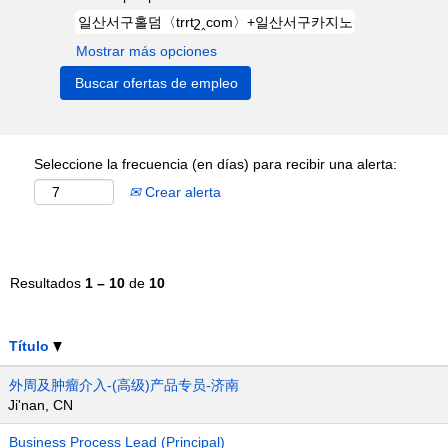
Mostrar más opciones
Seleccione la frecuencia (en días) para recibir una alerta:
Crear alerta
Resultados
1 – 10
de
10
Título
外周及肿瘤介入-(高级)产品专员-济南
Ji'nan, CN
Business Process Lead (Principal)