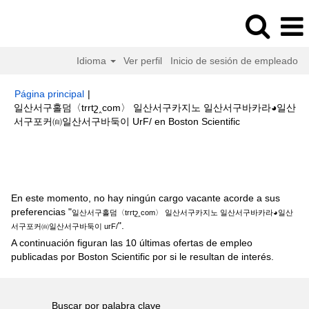
Idioma
Ver perfil
Inicio de sesión de empleado
Página principal
|
일산서구홀덤〈trrtշ‸com〉 일산서구카지노 일산서구바카라◕일산
(página
서구포커㉂일산서구바둑이 UrF/ en Boston Scientific
actual)
Resultados de búsqueda de
"일산서구홀덤〈trrtշ‸com〉 일산
서구카지노 일산서구바카라◕일산서구포커㉂일산서구바둑이 urF/".
En este momento, no hay ningún cargo vacante acorde a sus
preferencias "
일산서구홀덤〈trrtշ‸com〉 일산서구카지노 일산서구바카라◕일산
".
서구포커㉂일산서구바둑이 urF/
A continuación figuran las 10 últimas ofertas de empleo
publicadas por Boston Scientific por si le resultan de interés.
Buscar por palabra clave