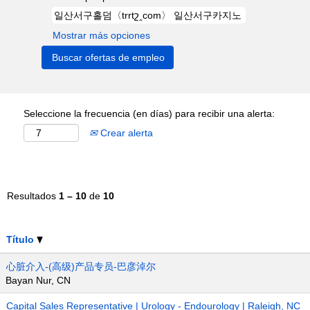
Mostrar más opciones
Seleccione la frecuencia (en días) para recibir una alerta:
Crear alerta
Resultados
1 – 10
de
10
Título
心脏介入-(高级)产品专员-巴彦淖尔
Bayan Nur, CN
Capital Sales Representative | Urology - Endourology | Raleigh, NC