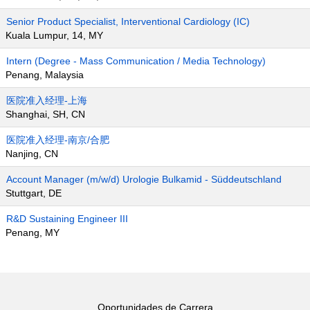
Senior Product Specialist, Interventional Cardiology (IC)
Kuala Lumpur, 14, MY
Intern (Degree - Mass Communication / Media Technology)
Penang, Malaysia
医院准入经理-上海
Shanghai, SH, CN
医院准入经理-南京/合肥
Nanjing, CN
Account Manager (m/w/d) Urologie Bulkamid - Süddeutschland
Stuttgart, DE
R&D Sustaining Engineer III
Penang, MY
Oportunidades de Carrera