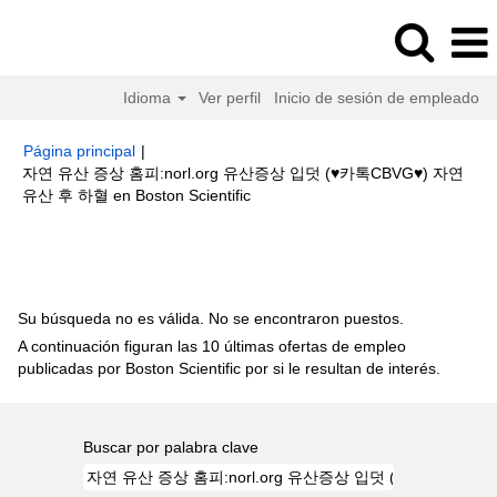
Idioma
Ver perfil
Inicio de sesión de empleado
Página principal
|
자연 유산 증상 홈­피:norl.org 유산증상 입덧 (♥카­톡CBVG♥) 자연
(página
유산 후 하혈 en Boston Scientific
actual)
Resultados de búsqueda de
"자연 유산 증상 홈­피:norl.org 유산
증상 입덧 (♥카­톡CBVG♥) 자연 유산 후 하혈".
Su búsqueda no es válida. No se encontraron puestos.
A continuación figuran las 10 últimas ofertas de empleo
publicadas por Boston Scientific por si le resultan de interés.
Buscar por palabra clave