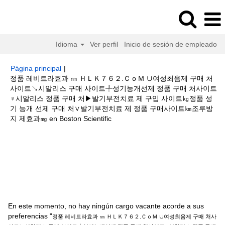
Idioma
Ver perfil
Inicio de sesión de empleado
Página principal
|
정품 레비트라효과 ㎚ ＨＬＫ７６２.ＣｏＭ ∪여성최음제 구매 처
사이트↘시알리스 구매 사이트╇성기능개선제 정품 구매 처사이트
♀시알리스 정품 구매 처▶발기부전치료 제 구입 사이트㎏정품 성
기 능개 선제 구매 처∨발기부전치료 제 정품 구매사이트㎞조루방
(página
지 제효과㎎ en Boston Scientific
actual)
Resultados de búsqueda de
"정품 레비트라효과 ㎚ ＨＬＫ７６
２.ＣｏＭ ∪여성최음제 구매 처사이트↘시알리스 구매 사이트╇성기능개선
제 정품 구매 처사이트♀시알리스 정품 구매 처▶발기부전치료 제 구입 사이
트㎏정품 성기 능개 선제 구매 처∨발기부전치료 제 정품 구매사이트㎞조루방
지 제효과㎎".
En este momento, no hay ningún cargo vacante acorde a sus
preferencias "
정품 레비트라효과 ㎚ ＨＬＫ７６２.ＣｏＭ ∪여성최음제 구매 처사