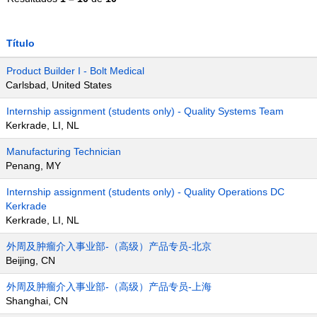
Título
Product Builder I - Bolt Medical
Carlsbad, United States
Internship assignment (students only) - Quality Systems Team
Kerkrade, LI, NL
Manufacturing Technician
Penang, MY
Internship assignment (students only) - Quality Operations DC
Kerkrade
Kerkrade, LI, NL
外周及肿瘤介入事业部-（高级）产品专员-北京
Beijing, CN
外周及肿瘤介入事业部-（高级）产品专员-上海
Shanghai, CN