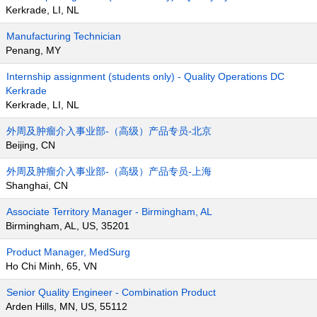
Kerkrade, LI, NL
Manufacturing Technician
Penang, MY
Internship assignment (students only) - Quality Operations DC
Kerkrade
Kerkrade, LI, NL
外周及肿瘤介入事业部-（高级）产品专员-北京
Beijing, CN
外周及肿瘤介入事业部-（高级）产品专员-上海
Shanghai, CN
Associate Territory Manager - Birmingham, AL
Birmingham, AL, US, 35201
Product Manager, MedSurg
Ho Chi Minh, 65, VN
Senior Quality Engineer - Combination Product
Arden Hills, MN, US, 55112