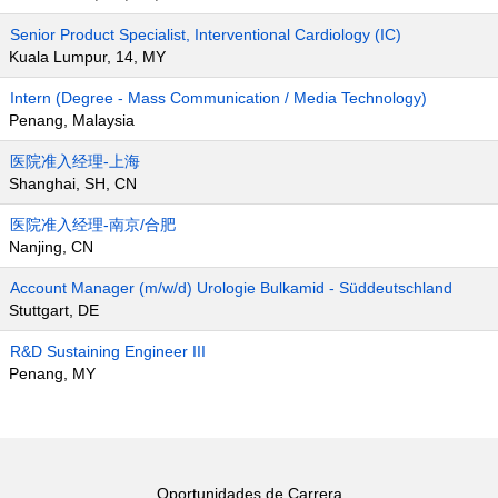
Senior Product Specialist, Interventional Cardiology (IC)
Kuala Lumpur, 14, MY
Intern (Degree - Mass Communication / Media Technology)
Penang, Malaysia
医院准入经理-上海
Shanghai, SH, CN
医院准入经理-南京/合肥
Nanjing, CN
Account Manager (m/w/d) Urologie Bulkamid - Süddeutschland
Stuttgart, DE
R&D Sustaining Engineer III
Penang, MY
Oportunidades de Carrera