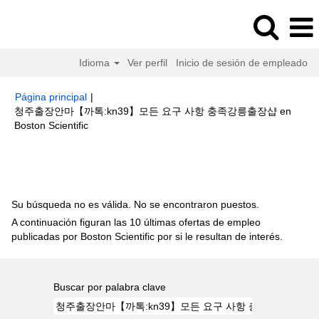
Idioma
Ver perfil
Inicio de sesión de empleado
Página principal
|
청주출장안마【까톡:kn39】모든 요구 사항 충족강릉출장샵 en
(página
Boston Scientific
actual)
Resultados de búsqueda de
"청주출장안마【까톡:kn39】모든
요구 사항 충족강릉출장샵".
Su búsqueda no es válida. No se encontraron puestos.
A continuación figuran las 10 últimas ofertas de empleo
publicadas por Boston Scientific por si le resultan de interés.
Buscar por palabra clave