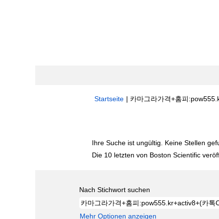
Startseite
|
카­마­그라­가­격+홈­피:pow555.kr
Suchergebnisse für
"카­마­그라­가­격+홈­피
Ihre Suche ist ungültig. Keine Stellen ge
Die 10 letzten von Boston Scientific veröf
Nach Stichwort suchen
Mehr Optionen anzeigen