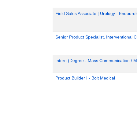
Field Sales Associate | Urology - Endour
Senior Product Specialist, Interventional C
Intern (Degree - Mass Communication / M
Product Builder I - Bolt Medical