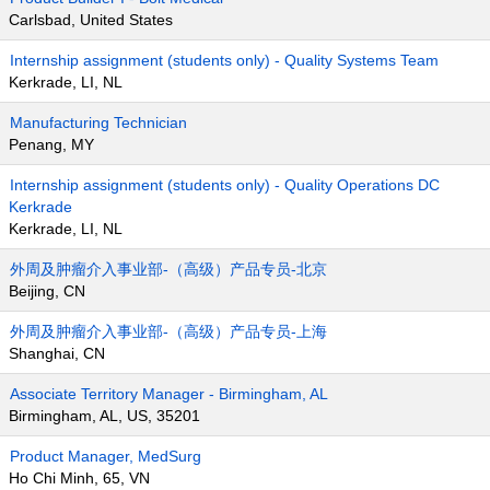
Carlsbad, United States
Internship assignment (students only) - Quality Systems Team
Kerkrade, LI, NL
Manufacturing Technician
Penang, MY
Internship assignment (students only) - Quality Operations DC
Kerkrade
Kerkrade, LI, NL
外周及肿瘤介入事业部-（高级）产品专员-北京
Beijing, CN
外周及肿瘤介入事业部-（高级）产品专员-上海
Shanghai, CN
Associate Territory Manager - Birmingham, AL
Birmingham, AL, US, 35201
Product Manager, MedSurg
Ho Chi Minh, 65, VN