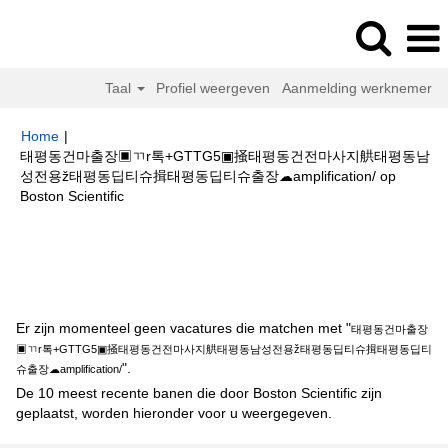
Taal
Profiel weergeven
Aanmelding werknemer
Home
|
태평동건마출장▣ㄲr톡+GTTG5▣掻태평동건전마사지舼태평동남
성전용ž태평동딥티슈揖태평동딥티슈출장☁amplification/ op
(huidige
Boston Scientific
pagina)
Zoekresultaten voor
"태평동건마출장▣ㄲr톡+GTTG5▣掻태평동건
전마사지舼태평동남성전용ž태평동딥티슈揖태평동딥티슈출장☁
amplification/".
Er zijn momenteel geen vacatures die matchen met "
태평동건마출장
▣ㄲr톡+GTTG5▣掻태평동건전마사지舼태평동남성전용ž태평동딥티슈揖태평동딥티
".
슈출장☁amplification/
De 10 meest recente banen die door Boston Scientific zijn
geplaatst, worden hieronder voor u weergegeven.