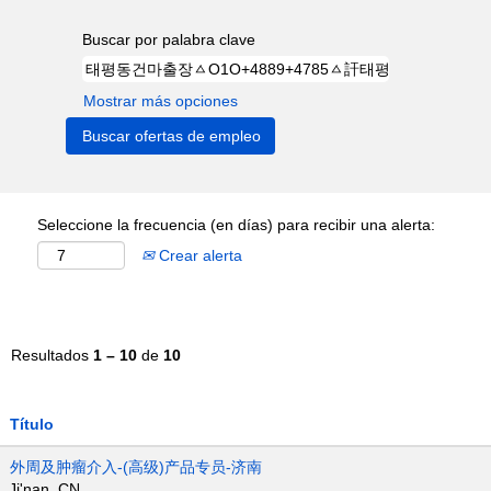
Buscar por palabra clave
Mostrar más opciones
Seleccione la frecuencia (en días) para recibir una alerta:
Crear alerta
Resultados
1 – 10
de
10
Título
外周及肿瘤介入-(高级)产品专员-济南
Ji'nan, CN