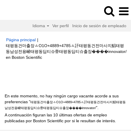
Idioma
Ver perfil
Inicio de sesión de empleado
Página principal
|
태평동건마출장ㅿO1O+4889+4785ㅿ訐태평동건전마사지鯧태평
동남성전용崚태평동딥티슈䁷태평동딥티슈출장��‍��innovator/
(página
en Boston Scientific
actual)
Resultados de búsqueda de
"태평동건마출장ㅿ
O1O+4889+4785ㅿ訐태평동건전마사지鯧태평동남성전용崚태평동딥티슈䁷
태평동딥티슈출장��‍��innovator/".
En este momento, no hay ningún cargo vacante acorde a sus
preferencias "
태평동건마출장ㅿO1O+4889+4785ㅿ訐태평동건전마사지鯧태평동
".
남성전용崚태평동딥티슈䁷태평동딥티슈출장��‍��innovator/
A continuación figuran las 10 últimas ofertas de empleo
publicadas por Boston Scientific por si le resultan de interés.