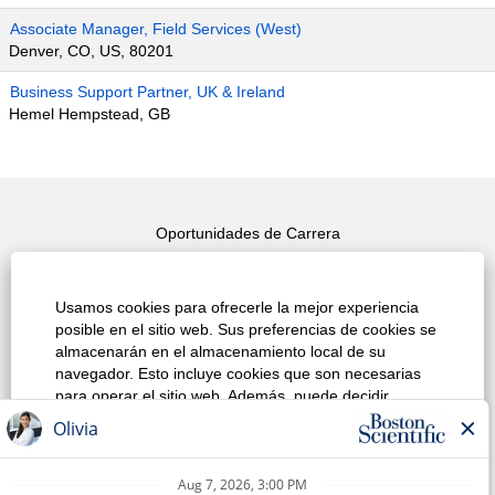
Associate Manager, Field Services (West)
Denver, CO, US, 80201
Business Support Partner, UK & Ireland
Hemel Hempstead, GB
Oportunidades de Carrera
Busqueda de Empleos Yop
Usamos cookies para ofrecerle la mejor experiencia
Ver Todos los Puestos
posible en el sitio web. Sus preferencias de cookies se
almacenarán en el almacenamiento local de su
Politica de Privacidad
navegador. Esto incluye cookies que son necesarias
para operar el sitio web. Además, puede decidir
Condiciones
libremente si acepta o rechaza las cookies para
mejorar el rendimiento del sitio web, así como las
Aviso de Derechos de Autor
cookies que se utilizan para ver contenido adaptado a
sus intereses, y puede cambiar su decisión en