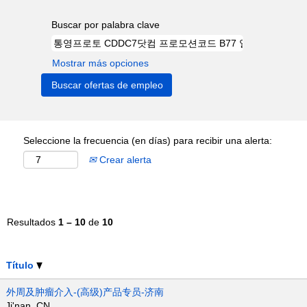
Buscar por palabra clave
Mostrar más opciones
Seleccione la frecuencia (en días) para recibir una alerta:
Crear alerta
Resultados
1 – 10
de
10
Título
外周及肿瘤介入-(高级)产品专员-济南
Ji'nan, CN