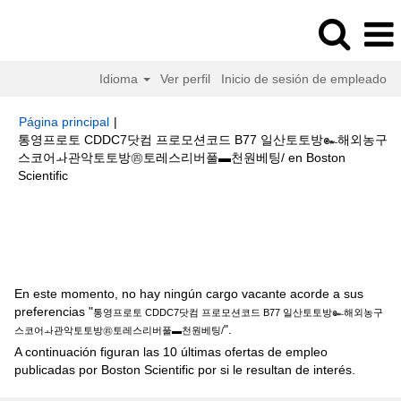
Idioma
Ver perfil
Inicio de sesión de empleado
Página principal
|
통영프로토 CDDC7닷컴 프로모션코드 B77 일산토토방๛해외농구
스코어ㅘ관악토토방㊃토레스리버풀▬천원베팅/ en Boston
(página
Scientific
actual)
Resultados de búsqueda de
"통영프로토 CDDC7닷컴 프로모션
코드 B77 일산토토방๛해외농구스코어ㅘ관악토토방㊃토레스리버풀▬천원
베팅/".
En este momento, no hay ningún cargo vacante acorde a sus
preferencias "
통영프로토 CDDC7닷컴 프로모션코드 B77 일산토토방๛해외농구
".
스코어ㅘ관악토토방㊃토레스리버풀▬천원베팅/
A continuación figuran las 10 últimas ofertas de empleo
publicadas por Boston Scientific por si le resultan de interés.