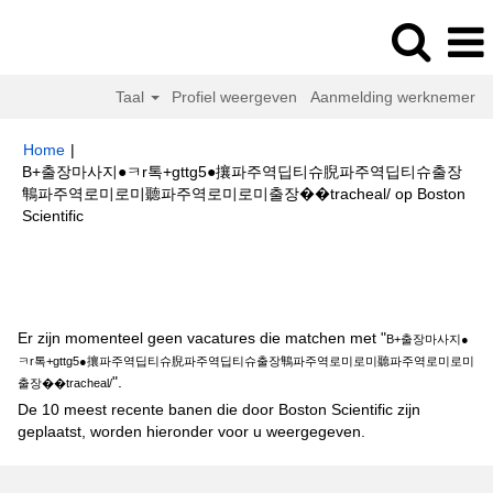
Taal
Profiel weergeven
Aanmelding werknemer
Home
|
B+출장마사지●ㅋr톡+gttg5●攘파주역딥티슈腉파주역딥티슈출장
鶽파주역로미로미聽파주역로미로미출장��tracheal/ op Boston
(huidige
Scientific
pagina)
Zoekresultaten voor
"B+출장마사지●ㅋr톡+gttg5●攘파주역딥티슈
腉파주역딥티슈출장鶽파주역로미로미聽파주역로미로미출장��tracheal/".
Er zijn momenteel geen vacatures die matchen met "
B+출장마사지●
ㅋr톡+gttg5●攘파주역딥티슈腉파주역딥티슈출장鶽파주역로미로미聽파주역로미로미
".
출장��tracheal/
De 10 meest recente banen die door Boston Scientific zijn
geplaatst, worden hieronder voor u weergegeven.