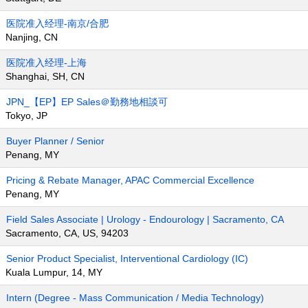
医院准入经理-南京/合肥
Nanjing, CN
医院准入经理-上海
Shanghai, SH, CN
JPN_【EP】EP Sales＠勤務地相談可
Tokyo, JP
Buyer Planner / Senior
Penang, MY
Pricing & Rebate Manager, APAC Commercial Excellence
Penang, MY
Field Sales Associate | Urology - Endourology | Sacramento, CA
Sacramento, CA, US, 94203
Senior Product Specialist, Interventional Cardiology (IC)
Kuala Lumpur, 14, MY
Intern (Degree - Mass Communication / Media Technology)