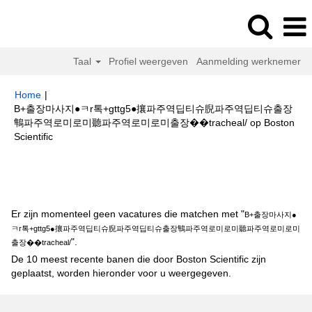
Taal
Profiel weergeven
Aanmelding werknemer
Home
|
B+출장마사지●ㅋr톡+gttg5●攘파주역딥티슈腉파주역딥티슈출장
鶽파주역로미로미聽파주역로미로미출장��tracheal/ op Boston
(huidige
Scientific
pagina)
Zoekresultaten voor
"B+출장마사지●ㅋr톡+gttg5●攘파주역딥티슈
腉파주역딥티슈출장鶽파주역로미로미聽파주역로미로미출장��tracheal/".
Er zijn momenteel geen vacatures die matchen met "
B+출장마사지●
ㅋr톡+gttg5●攘파주역딥티슈腉파주역딥티슈출장鶽파주역로미로미聽파주역로미로미
".
출장��tracheal/
De 10 meest recente banen die door Boston Scientific zijn
geplaatst, worden hieronder voor u weergegeven.