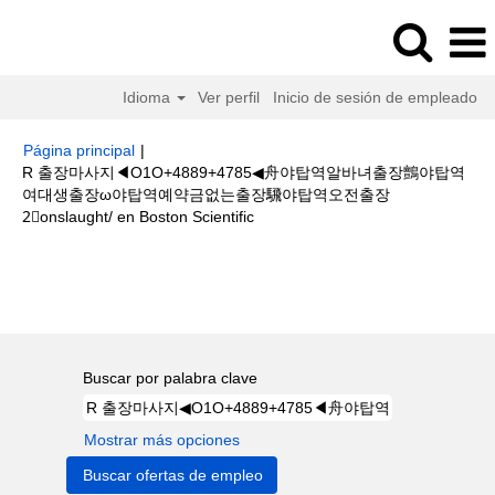
Idioma
Ver perfil
Inicio de sesión de empleado
Página principal
|
R 출장마사지◀O1O+4889+4785◀舟야탑역알바녀출장鸇야탑역
여대생출장ω야탑역예약금없는출장騛야탑역오전출장
(página
2⃣onslaught/ en Boston Scientific
actual)
Resultados de búsqueda de
"R 출장마사지
◀O1O+4889+4785◀舟야탑역알바녀출장鸇야탑역여대생출장ω야탑역예약금
없는출장騛야탑역오전출장2⃣onslaught/".
Buscar por palabra clave
Mostrar más opciones