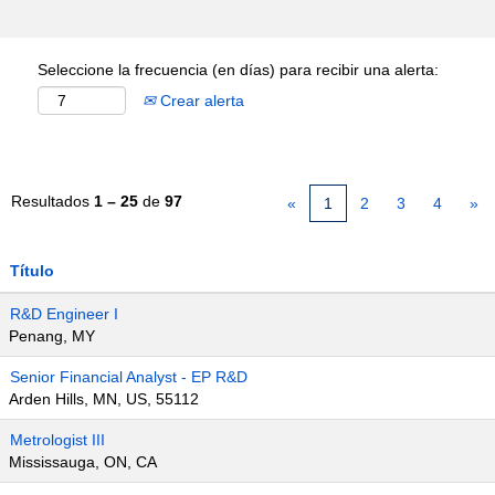
Seleccione la frecuencia (en días) para recibir una alerta:
Crear alerta
Resultados
1 – 25
de
97
«
1
2
3
4
»
Título
R&D Engineer I
Penang, MY
Senior Financial Analyst - EP R&D
Arden Hills, MN, US, 55112
Metrologist III
Mississauga, ON, CA