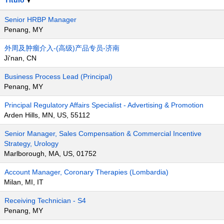
Título
Senior HRBP Manager
Penang, MY
外周及肿瘤介入-(高级)产品专员-济南
Ji'nan, CN
Business Process Lead (Principal)
Penang, MY
Principal Regulatory Affairs Specialist - Advertising & Promotion
Arden Hills, MN, US, 55112
Senior Manager, Sales Compensation & Commercial Incentive
Strategy, Urology
Marlborough, MA, US, 01752
Account Manager, Coronary Therapies (Lombardia)
Milan, MI, IT
Receiving Technician - S4
Penang, MY