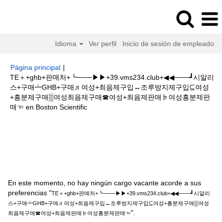
Idioma
Ver perfil
Inicio de sesión de empleado
Página principal
|
TE＋+ghb+판매처+┗───▶▶+39.vms234.club+◀◀───┛시알리
스+구매┷GHB+구매♬여성+최음제구입↔조루방지제구입⊆여성
+흥분제구매▒여성최음제구매☎여성+최음제판매♭여성흥분제판
(página
매☜ en Boston Scientific
actual)
Resultados de búsqueda de
"TE＋+ghb+판매처
+┗───▶▶+39.vms234.club+◀◀───┛시알리스+구매┷GHB+구매♬여성
+최음제구입↔조루방지제구입⊆여성+흥분제구매▒여성최음제구매☎여성+최
음제판매♭여성흥분제판매☜".
En este momento, no hay ningún cargo vacante acorde a sus
preferencias "
TE＋+ghb+판매처+┗───▶▶+39.vms234.club+◀◀───┛시알리
스+구매┷GHB+구매♬여성+최음제구입↔조루방지제구입⊆여성+흥분제구매▒여성
".
최음제구매☎여성+최음제판매♭여성흥분제판매☜