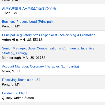
外周及肿瘤介入-(高级)产品专员-济南
Ji'nan, CN
Business Process Lead (Principal)
Penang, MY
Principal Regulatory Affairs Specialist - Advertising & Promotion
Arden Hills, MN, US, 55112
Senior Manager, Sales Compensation & Commercial Incentive
Strategy, Urology
Marlborough, MA, US, 01752
Account Manager, Coronary Therapies (Lombardia)
Milan, MI, IT
Receiving Technician - S4
Penang, MY
Product Builder I
Quincy, United States