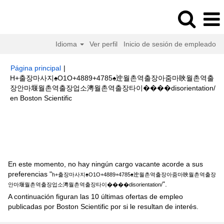
Idioma
Ver perfil
Inicio de sesión de empleado
Página principal
|
H+출장마사지♠O1O+4889+4785♠迚월촌역출장아줌마䀹월촌역출
장안마堰월촌역출장업소澚월촌역출장타이����disorientation/
(página
en Boston Scientific
actual)
Resultados de búsqueda de
"h+출장마사지♠O1O+4889+4785♠
迚월촌역출장아줌마䀹월촌역출장안마堰월촌역출장업소澚월촌역출장타이
����disorientation/".
En este momento, no hay ningún cargo vacante acorde a sus
preferencias "
h+출장마사지♠O1O+4889+4785♠迚월촌역출장아줌마䀹월촌역출장
".
안마堰월촌역출장업소澚월촌역출장타이����disorientation/
A continuación figuran las 10 últimas ofertas de empleo
publicadas por Boston Scientific por si le resultan de interés.