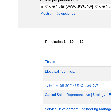
Mostrar más opciones
Resultados
1 – 10
de
10
Título
Electrical Technician III
心脏介入-(高级)产品专员-巴彦淖尔
Capital Sales Representative | Urology - 
Service Development Engineering Manag