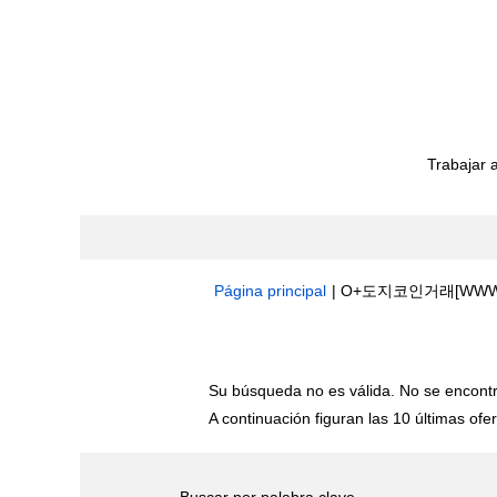
Trabajar 
Página principal
|
O+도지코인거래[WWW․
Resultados de búsqueda de
"o
Su búsqueda no es válida. No se encont
A continuación figuran las 10 últimas ofer
Buscar por palabra clave