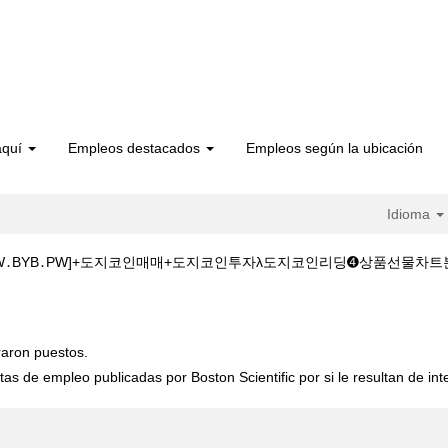
aquí
Empleos destacados
Empleos según la ubicación
Idioma
BYB․PW]+도지코인매매+도지코인투자λ도지코인리딩➍상품선물차트분석+Zbb en
+도지코인거래[WWW․BYB․PW]+도지코인매매+도지코인투자λ도지코인리딩➍상
raron puestos.
tas de empleo publicadas por Boston Scientific por si le resultan de int