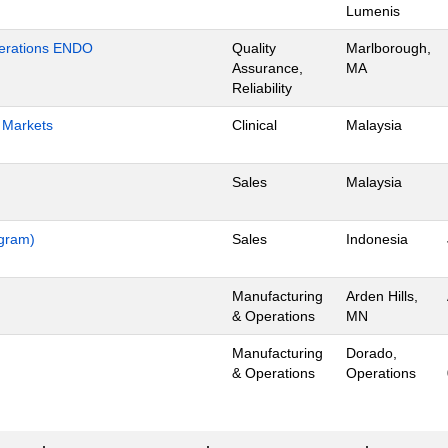
Lumenis
Operations ENDO
Quality
Marlborough,
Assurance,
MA
Reliability
h Markets
Clinical
Malaysia
Sales
Malaysia
ogram)
Sales
Indonesia
Manufacturing
Arden Hills,
& Operations
MN
Manufacturing
Dorado,
& Operations
Operations