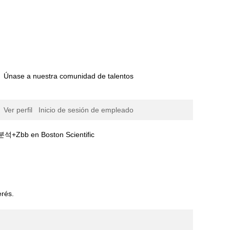
Únase a nuestra comunidad de talentos
Ver perfil
Inicio de sesión de empleado
(página
 Boston Scientific
actual)
품선물차트분석+Zbb".
erés.