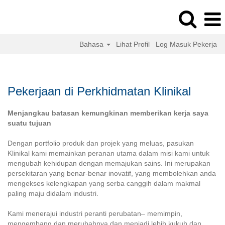
Bahasa
Lihat Profil
Log Masuk Pekerja
Clinical
Services
Jobs
Pekerjaan di Perkhidmatan Klinikal
ms_MY
Menjangkau batasan kemungkinan memberikan kerja saya
suatu tujuan
Dengan portfolio produk dan projek yang meluas, pasukan
Klinikal kami memainkan peranan utama dalam misi kami untuk
mengubah kehidupan dengan memajukan sains. Ini merupakan
persekitaran yang benar-benar inovatif, yang membolehkan anda
mengekses kelengkapan yang serba canggih dalam makmal
paling maju didalam industri.
Kami menerajui industri peranti perubatan– memimpin,
mengembang dan merubahnya dan menjadi lebih kukuh dan