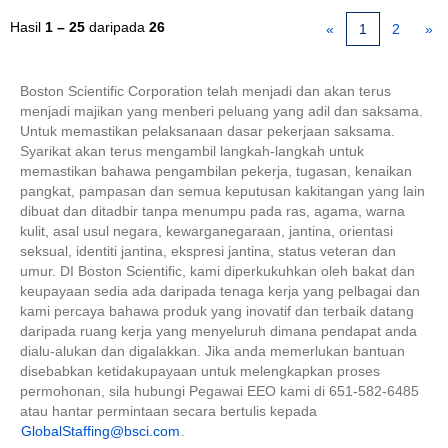
Hasil
1 – 25
daripada
26
«
1
2
»
Boston Scientific Corporation telah menjadi dan akan terus
menjadi majikan yang menberi peluang yang adil dan saksama.
Untuk memastikan pelaksanaan dasar pekerjaan saksama.
Syarikat akan terus mengambil langkah-langkah untuk
memastikan bahawa pengambilan pekerja, tugasan, kenaikan
pangkat, pampasan dan semua keputusan kakitangan yang lain
dibuat dan ditadbir tanpa menumpu pada ras, agama, warna
kulit, asal usul negara, kewarganegaraan, jantina, orientasi
seksual, identiti jantina, ekspresi jantina, status veteran dan
umur. DI Boston Scientific, kami diperkukuhkan oleh bakat dan
keupayaan sedia ada daripada tenaga kerja yang pelbagai dan
kami percaya bahawa produk yang inovatif dan terbaik datang
daripada ruang kerja yang menyeluruh dimana pendapat anda
dialu-alukan dan digalakkan. Jika anda memerlukan bantuan
disebabkan ketidakupayaan untuk melengkapkan proses
permohonan, sila hubungi Pegawai EEO kami di 651-582-6485
atau hantar permintaan secara bertulis kepada
GlobalStaffing@bsci.com
.