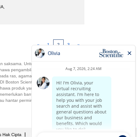
MA,
«
1
2
3
»
 dan saksama. Untuk memastikan
hawa pengambilan pekerja, tugasan,
da ras, agama, warna kulit, asal usul
DI Boston Scientific, kami
awa produk yang inovatif dan terbaik
a memerlukan bantuan disebabkan
 hantar permintaan secara bertulis
s Hak Cipta