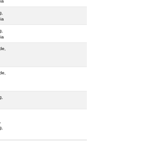
ia
g,
ia
g,
ia
de,
de,
g,
,
g,