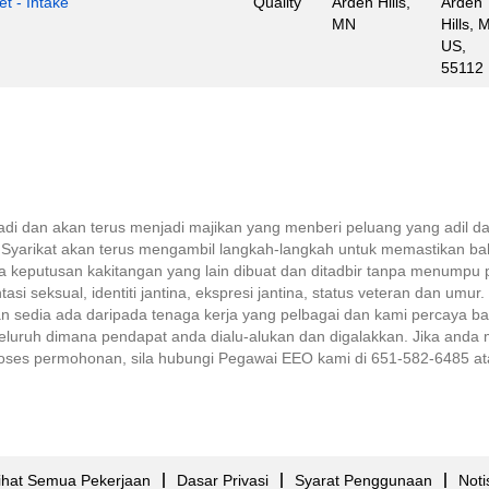
t - Intake
Quality
Arden Hills,
Arden
MN
Hills, 
US,
55112
njadi dan akan terus menjadi majikan yang menberi peluang yang adil
Syarikat akan terus mengambil langkah-langkah untuk memastikan ba
eputusan kakitangan yang lain dibuat dan ditadbir tanpa menumpu pa
si seksual, identiti jantina, ekspresi jantina, status veteran dan umur. 
 sedia ada daripada tenaga kerja yang pelbagai dan kami percaya bah
eluruh dimana pendapat anda dialu-alukan dan digalakkan. Jika and
ses permohonan, sila hubungi Pegawai EEO kami di 651-582-6485 atau
ihat Semua Pekerjaan
Dasar Privasi
Syarat Penggunaan
Noti