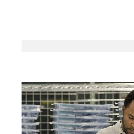
Quality
Jobs
ms_MY