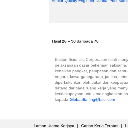
Senior Quality Engineer, Global Post Marke
Hasil
26 – 50
daripada
70
Boston Scientific Corporation telah me
pelaksanaan dasar pekerjaan saksama. 
kenaikan pangkat, pampasan dan semua k
negara, kewarganegaraan, jantina, orienta
diperkukuhkan oleh bakat dan keupayaan
datang daripada ruang kerja yang meny
ketidakupayaan untuk melengkapkan pro
kepada
GlobalStaffing@bsci.com
.
Laman Utama Kerjaya
Carian Kerja Teratas
L