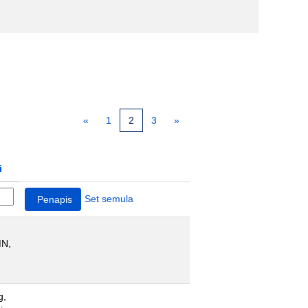
«
1
2
3
»
i
Set semula
MN,
g,