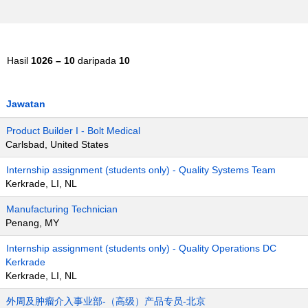
Hasil
1026 – 10
daripada
10
Jawatan
Product Builder I - Bolt Medical
Carlsbad, United States
Internship assignment (students only) - Quality Systems Team
Kerkrade, LI, NL
Manufacturing Technician
Penang, MY
Internship assignment (students only) - Quality Operations DC
Kerkrade
Kerkrade, LI, NL
外周及肿瘤介入事业部-（高级）产品专员-北京