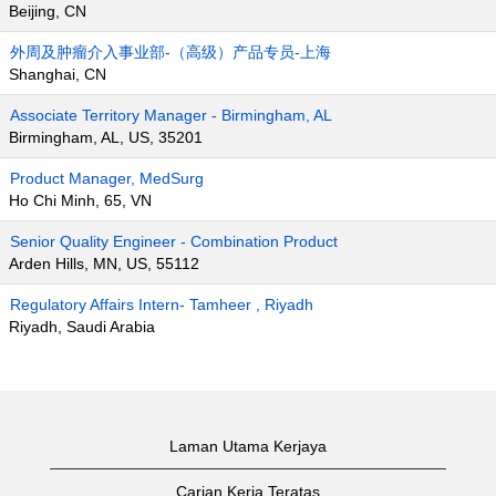
Beijing, CN
外周及肿瘤介入事业部-（高级）产品专员-上海
Shanghai, CN
Associate Territory Manager - Birmingham, AL
Birmingham, AL, US, 35201
Product Manager, MedSurg
Ho Chi Minh, 65, VN
Senior Quality Engineer - Combination Product
Arden Hills, MN, US, 55112
Regulatory Affairs Intern- Tamheer , Riyadh
Riyadh, Saudi Arabia
Laman Utama Kerjaya
Carian Kerja Teratas