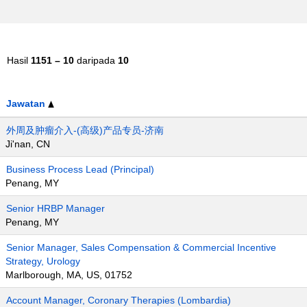
Hasil
1151 – 10
daripada
10
Jawatan
外周及肿瘤介入-(高级)产品专员-济南
Ji'nan, CN
Business Process Lead (Principal)
Penang, MY
Senior HRBP Manager
Penang, MY
Senior Manager, Sales Compensation & Commercial Incentive
Strategy, Urology
Marlborough, MA, US, 01752
Account Manager, Coronary Therapies (Lombardia)