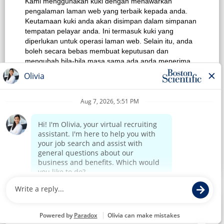
Kami menggunakan kuki dengan menawarkan
Carian Kerja Teratas
pengalaman laman web yang terbaik kepada anda.
Keutamaan kuki anda akan disimpan dalam simpanan
Lihat Semua Pekerjaan
tempatan pelayar anda. Ini termasuk kuki yang
diperlukan untuk operasi laman web. Selain itu, anda
Dasar Privasi
boleh secara bebas membuat keputusan dan
mengubah bila-bila masa sama ada anda menerima
Syarat Penggunaan
kuki atau memilih untuk tidak mengikut kuki untuk
meningkatkan prestasi laman web, dan juga kuki yang
Notis Hak Cipta
digunakan bagi memaparkan kandungan yang
disesuaikan dengan minat anda. Pengalaman anda
Hubungi Kami
tentang tapak dan perkhidmatan yang kami boleh
tawarkan mungkin terjejas jika anda tidak menerima
semua kuki.
Laman Utama Korporat
Ubah Suai Keutamaan Kuki
Tolak Semua Kuki
Terima Semua Kuki
©2017 Boston Scientific atau sekutunya. Hak cipta
terpelihara.