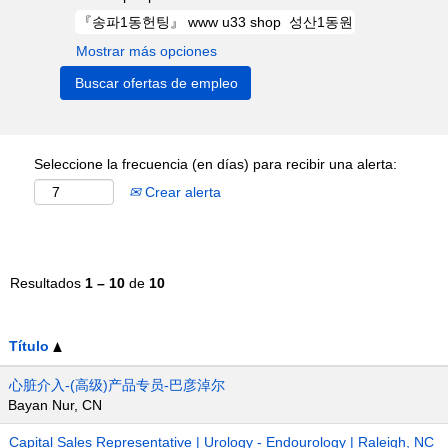
Mostrar más opciones
Seleccione la frecuencia (en días) para recibir una alerta:
Crear alerta
Resultados
1 – 10
de
10
Título
心脏介入-(高级)产品专员-巴彦淖尔
Bayan Nur, CN
Capital Sales Representative | Urology - Endourology | Raleigh, NC