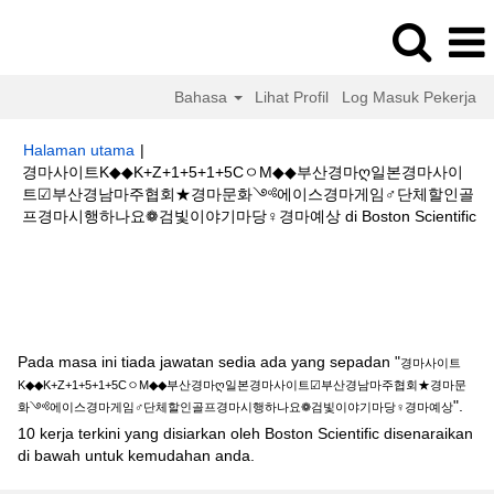
Bahasa
Lihat Profil
Log Masuk Pekerja
Halaman utama
|
경마사이트K◆◆K+Z+1+5+1+5CㅇM◆◆부산경마ღ일본경마사이
트☑부산경남마주협회★경마문화༺에이스경마게임♂단체할인골
(h
프경마시행하나요❁검빛이야기마당♀경마예상 di Boston Scientific
se
Hasil carian untuk
"경마사이트K◆◆K+Z+1+5+1+5CㅇM◆◆부산경마
ღ일본경마사이트☑부산경남마주협회★경마문화༺에이스경마게임♂단체할
인골프경마시행하나요❁검빛이야기마당♀경마예상".
Pada masa ini tiada jawatan sedia ada yang sepadan "
경마사이트
K◆◆K+Z+1+5+1+5CㅇM◆◆부산경마ღ일본경마사이트☑부산경남마주협회★경마문
".
화༺에이스경마게임♂단체할인골프경마시행하나요❁검빛이야기마당♀경마예상
10 kerja terkini yang disiarkan oleh Boston Scientific disenaraikan
di bawah untuk kemudahan anda.