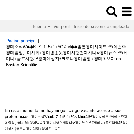
Idioma
Ver perfil
Inicio de sesión de empleado
Página principal
|
경마소식W◆◆K+Z+1+5+1+5CㅇM◆◆일본경마사이트༺이번주
경마일정༿마사회+경마방송웃경마시행언제하나✫경마뉴스༺세
미나+골프혀행JB경마예상지༈코로나경마일정♆경마초보자 en
(página
Boston Scientific
actual)
Resultados de búsqueda de
"경마소식W◆◆K+Z+1+5+1+5Cㅇ
M◆◆일본경마사이트༺이번주경마일정༿마사회+경마방송웃경마시행언제
하나✫경마뉴스༺세미나+골프혀행JB경마예상지༈코로나경마일정♆경마초
보자".
En este momento, no hay ningún cargo vacante acorde a sus
preferencias "
경마소식W◆◆K+Z+1+5+1+5CㅇM◆◆일본경마사이트༺이번주경
마일정༿마사회+경마방송웃경마시행언제하나✫경마뉴스༺세미나+골프혀행JB경마
".
예상지༈코로나경마일정♆경마초보자