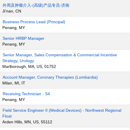
外周及肿瘤介入-(高级)产品专员-济南
Ji'nan, CN
Business Process Lead (Principal)
Penang, MY
Senior HRBP Manager
Penang, MY
Senior Manager, Sales Compensation & Commercial Incentive
Strategy, Urology
Marlborough, MA, US, 01752
Account Manager, Coronary Therapies (Lombardia)
Milan, MI, IT
Receiving Technician - S4
Penang, MY
Field Service Engineer II (Medical Devices) - Northwest Regional
Float
Arden Hills, MN, US, 55112