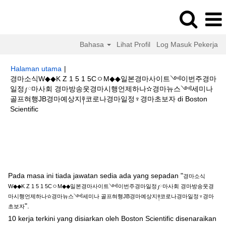
Bahasa
Lihat Profil
Log Masuk Pekerja
Halaman utama
|
경마소식W◆◆K Z 1 5 1 5CㅇM◆◆일본경마사이트༺이번주경마
일정༿마사회 경마방송웃경마시행언제하나✫경마뉴스༺세미나
골프혀행JB경마예상지༈코로나경마일정♆경마초보자 di Boston
(halaman
Scientific
semasa)
Hasil carian untuk
"경마소식W◆◆K Z 1 5 1 5CㅇM◆◆일본경마사이
트༺이번주경마일정༿마사회 경마방송웃경마시행언제하나✫경마뉴스
༺세미나 골프혀행JB경마예상지༈코로나경마일정♆경마초보자".
Pada masa ini tiada jawatan sedia ada yang sepadan "
경마소식
W◆◆K Z 1 5 1 5CㅇM◆◆일본경마사이트༺이번주경마일정༿마사회 경마방송웃경
마시행언제하나✫경마뉴스༺세미나 골프혀행JB경마예상지༈코로나경마일정♆경마
".
초보자
10 kerja terkini yang disiarkan oleh Boston Scientific disenaraikan