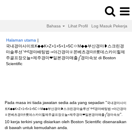
Bahasa
Lihat Profil
Log Masuk Pekerja
Halaman utama
|
국내경마사이트K◆◆K+Z+1+5+1+5CㅇM◆◆부산경마❥스크린경
마솔루션༺경마배팅법⇢야간경마♕몬베츠경마࿈롯데스카이힐제
주골프장오늘+제주경마❤일본경마매출༼경마속보 di Boston
(halaman
Scientific
semasa)
Hasil carian untuk
"국내경마사이트K◆◆K+Z+1+5+1+5CㅇM◆◆부산
경마❥스크린경마솔루션༺경마배팅법⇢야간경마♕몬베츠경마࿈롯데스카이
힐제주골프장오늘+제주경마❤일본경마매출༼경마속보".
Pada masa ini tiada jawatan sedia ada yang sepadan "
국내경마사이
트K◆◆K+Z+1+5+1+5CㅇM◆◆부산경마❥스크린경마솔루션༺경마배팅법⇢야간경마
".
♕몬베츠경마࿈롯데스카이힐제주골프장오늘+제주경마❤일본경마매출༼경마속보
10 kerja terkini yang disiarkan oleh Boston Scientific disenaraikan
di bawah untuk kemudahan anda.