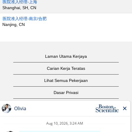
医院准入经理-上海
Shanghai, SH, CN
医院准入经理-南京/合肥
Nanjing, CN
Laman Utama Kerjaya
Carian Kerja Teratas
Lihat Semua Pekerjaan
Dasar Privasi
Syarat Penggunaan
Notis Hak Cipta
Hubungi Kami