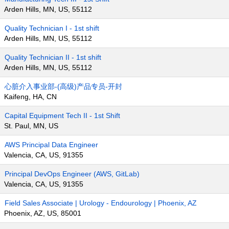
Arden Hills, MN, US, 55112
Quality Technician I - 1st shift
Arden Hills, MN, US, 55112
Quality Technician II - 1st shift
Arden Hills, MN, US, 55112
心脏介入事业部-(高级)产品专员-开封
Kaifeng, HA, CN
Capital Equipment Tech II - 1st Shift
St. Paul, MN, US
AWS Principal Data Engineer
Valencia, CA, US, 91355
Principal DevOps Engineer (AWS, GitLab)
Valencia, CA, US, 91355
Field Sales Associate | Urology - Endourology | Phoenix, AZ
Phoenix, AZ, US, 85001