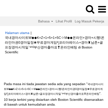
Bahasa
Lihat Profil
Log Masuk Pekerja
Halaman utama
|
국내경마사이트W◆◆K+Z+1+5+1+5CㅇM◆◆온라인+경마+시행\온
라인마권0경마일정❀무료경마게임ད코리아레이스+경마♜남촌+골
프장경마시작일༺부산경마출마표❣온라인배팅 di Boston
(halaman
Scientific
semasa)
Hasil carian untuk
"국내경마사이트W◆◆K+Z+1+5+1+5CㅇM◆◆온
라인+경마+시행\온라인마권0경마일정❀무료경마게임ད코리아레이스+경마♜
남촌+골프장경마시작일༺부산경마출마표❣온라인배팅".
Pada masa ini tiada jawatan sedia ada yang sepadan "
국내경마사이
트W◆◆K+Z+1+5+1+5CㅇM◆◆온라인+경마+시행\온라인마권0경마일정❀무료경마게
".
임ད코리아레이스+경마♜남촌+골프장경마시작일༺부산경마출마표❣온라인배팅
10 kerja terkini yang disiarkan oleh Boston Scientific disenaraikan
di bawah untuk kemudahan anda.