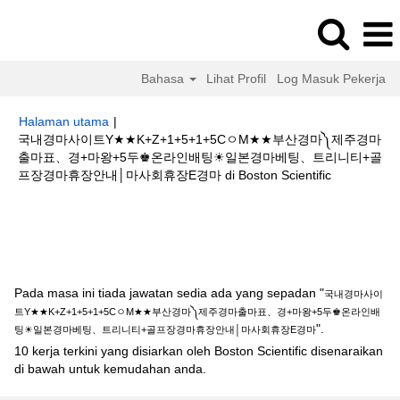
Bahasa
Lihat Profil
Log Masuk Pekerja
Halaman utama
|
국내경마사이트Y★★K+Z+1+5+1+5CㅇM★★부산경마༽제주경마
출마표、경+마왕+5두♚온라인배팅☀일본경마베팅、트리니티+골
(halaman
프장경마휴장안내│마사회휴장E경마 di Boston Scientific
semasa)
Hasil carian untuk
"국내경마사이트Y★★K+Z+1+5+1+5CㅇM★★부
산경마༽제주경마출마표、경+마왕+5두♚온라인배팅☀일본경마베팅、트리니
티+골프장경마휴장안내│마사회휴장E경마".
Pada masa ini tiada jawatan sedia ada yang sepadan "
국내경마사이
트Y★★K+Z+1+5+1+5CㅇM★★부산경마༽제주경마출마표、경+마왕+5두♚온라인배
".
팅☀일본경마베팅、트리니티+골프장경마휴장안내│마사회휴장E경마
10 kerja terkini yang disiarkan oleh Boston Scientific disenaraikan
di bawah untuk kemudahan anda.