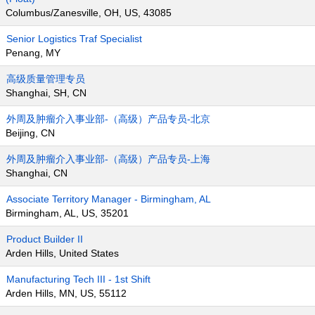
Columbus/Zanesville, OH, US, 43085
Senior Logistics Traf Specialist
Penang, MY
高级质量管理专员
Shanghai, SH, CN
外周及肿瘤介入事业部-（高级）产品专员-北京
Beijing, CN
外周及肿瘤介入事业部-（高级）产品专员-上海
Shanghai, CN
Associate Territory Manager - Birmingham, AL
Birmingham, AL, US, 35201
Product Builder II
Arden Hills, United States
Manufacturing Tech III - 1st Shift
Arden Hills, MN, US, 55112