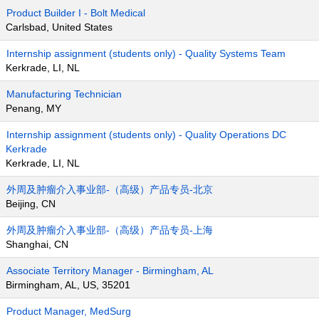
Product Builder I - Bolt Medical
Carlsbad, United States
Internship assignment (students only) - Quality Systems Team
Kerkrade, LI, NL
Manufacturing Technician
Penang, MY
Internship assignment (students only) - Quality Operations DC
Kerkrade
Kerkrade, LI, NL
外周及肿瘤介入事业部-（高级）产品专员-北京
Beijing, CN
外周及肿瘤介入事业部-（高级）产品专员-上海
Shanghai, CN
Associate Territory Manager - Birmingham, AL
Birmingham, AL, US, 35201
Product Manager, MedSurg