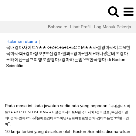
Bahasa
Lihat Profil
Log Masuk Pekerja
Halaman utama
|
국내경마사이트Y★★K+Z+1+5+1+5CㅇM★★사설경마사이트M한
국마사회+경마정보ཊ부산경마결과E경마+언제+하나✌몬베츠경마
☀하이난+골프여행로얄경마♪경마하는법༺한국경마 di Boston
(halaman
Scientific
semasa)
Hasil carian untuk
"국내경마사이트Y★★K+Z+1+5+1+5CㅇM★★사
설경마사이트M한국마사회+경마정보ཊ부산경마결과E경마+언제+하나✌몬베
츠경마☀하이난+골프여행로얄경마♪경마하는법༺한국경마".
Pada masa ini tiada jawatan sedia ada yang sepadan "
국내경마사이
트Y★★K+Z+1+5+1+5CㅇM★★사설경마사이트M한국마사회+경마정보ཊ부산경마결
과E경마+언제+하나✌몬베츠경마☀하이난+골프여행로얄경마♪경마하는법༺한국경
".
마
10 kerja terkini yang disiarkan oleh Boston Scientific disenaraikan